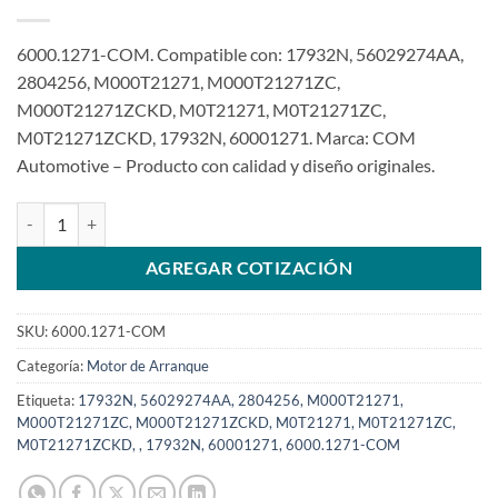
6000.1271-COM. Compatible con: 17932N, 56029274AA,
2804256, M000T21271, M000T21271ZC,
M000T21271ZCKD, M0T21271, M0T21271ZC,
M0T21271ZCKD, 17932N, 60001271. Marca: COM
Automotive – Producto con calidad y diseño originales.
Motor de arranque compatible con 12V 10T M000T21271 para Chry
AGREGAR COTIZACIÓN
SKU:
6000.1271-COM
Categoría:
Motor de Arranque
Etiqueta:
17932N, 56029274AA, 2804256, M000T21271,
M000T21271ZC, M000T21271ZCKD, M0T21271, M0T21271ZC,
M0T21271ZCKD, , 17932N, 60001271, 6000.1271-COM