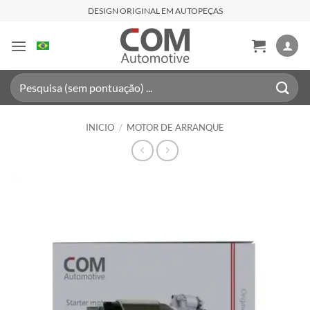
Saltar
DESIGN ORIGINAL EM AUTOPEÇAS
al
contenido
Buscar
por:
INICIO
/
MOTOR DE ARRANQUE