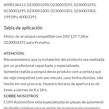
6008136413, 0230003290, 0230003291, 0230003292,
0230003295, 0230003300, 0230003301, 0230003302,
19939N, 60003291
Tabla de aplicación
Motor de arranque compatible con 24V 12T 7,5Kw
0230003291 para Komatsu
ATENCIÓN:
Recomendamos que la instalación del producto sea realizada
por un profesional capacitado y especializado.
Somente realize a compra deste produto com a certeza que
ele seja compatível com seu veículo, caso tenha dúvidas, não
hesite em nos procurar. Nuestro horario de apertura es de
lunes a viernes de 8 a 18 h.
SOBRE NOSOTROS:
COM Automotive está especializada en piezas de automóvil
de diseño original para el sector de la reparación posventa,