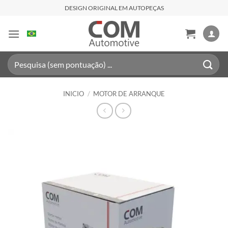
Saltar
DESIGN ORIGINAL EM AUTOPEÇAS
al
contenido
Buscar
por:
INICIO
/
MOTOR DE ARRANQUE