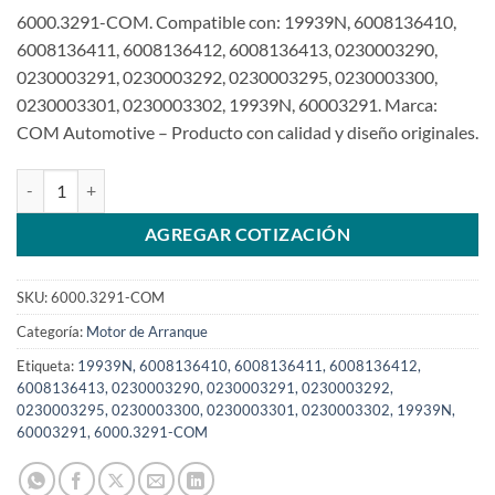
6000.3291-COM. Compatible con: 19939N, 6008136410,
6008136411, 6008136412, 6008136413, 0230003290,
0230003291, 0230003292, 0230003295, 0230003300,
0230003301, 0230003302, 19939N, 60003291. Marca:
COM Automotive – Producto con calidad y diseño originales.
Motor de arranque compatible con 24V 12T 7,5Kw 0230003291 par
AGREGAR COTIZACIÓN
SKU:
6000.3291-COM
Categoría:
Motor de Arranque
Etiqueta:
19939N, 6008136410, 6008136411, 6008136412,
6008136413, 0230003290, 0230003291, 0230003292,
0230003295, 0230003300, 0230003301, 0230003302, 19939N,
60003291, 6000.3291-COM