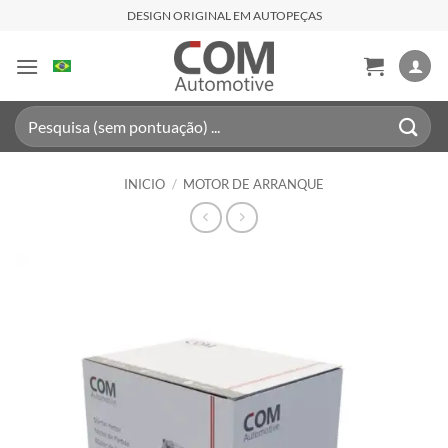
Saltar
DESIGN ORIGINAL EM AUTOPEÇAS
al
contenido
Buscar
por:
INICIO
/
MOTOR DE ARRANQUE