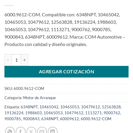
6000.9612-COM. Compatible con: 6348NPT, 10465042,
10465053, 10479612, 12563828, 19136224, 1988603,
10465053, 10479612, 1113271, 9000762, 9000785,
9000843, 6348NPT, 60009612. Marca: COM Automotive –
Producto con calidad y diseño originales.
Motor de arranque 12V 11T 2Kw 37MT compatible 10479612 para G
AGREGAR COTIZACIÓN
SKU:
6000.9612-COM
Categoría:
Motor de Arranque
Etiqueta:
6348NPT, 10465042, 10465053, 10479612, 12563828,
19136224, 1988603, 10465053, 10479612, 1113271, 9000762,
9000785, 9000843, 6348NPT, 60009612, 6000.9612-COM