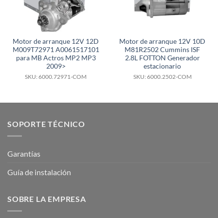
Motor de arranque 12V 12D
Motor de arranque 12V 10D
M009T72971 A0061517101
M81R2502 Cummins ISF
para MB Actros MP2 MP3
2.8L FOTTON Generador
2009>
estacionario
SKU: 6000.72971-COM
SKU: 6000.2502-COM
SOPORTE TÉCNICO
Garantías
Guía de instalación
SOBRE LA EMPRESA