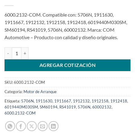
6000.2132-COM. Compatible con: 5706N, 1911630,
1911667, 1912132, 1912158, 1912418, 6019440M030SM,
SM60194, RS41019, 5706N, 60002132. Marca: COM
Automotive – Producto con calidad y diseño originales.
Motor de arranque de 12V 16T compatible con 1912132 para gener
AGREGAR COTIZACIÓN
SKU:
6000.2132-COM
Categoría:
Motor de Arranque
Etiqueta:
5706N, 1911630, 1911667, 1912132, 1912158, 1912418,
6019440M030SM, SM60194, RS41019, 5706N, 60002132,
6000.2132-COM