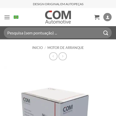
Saltar
DESIGN ORIGINAL EM AUTOPEÇAS
al
contenido
Buscar
por:
INICIO
/
MOTOR DE ARRANQUE