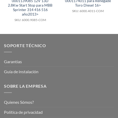
0001139085 12V 13D
0001174011 para Renegade
2.8Kw Start Stop para MBB
Toro Diesel 16>
Sprinter 314 416 516
SKU: 6000.4011-COM
año2013>
SKU: 6000.9085-COM
SOPORTE TÉCNICO
Garantías
Guía de instalación
SOBRE LA EMPRESA
Quienes Sómos?
Política de privacidad