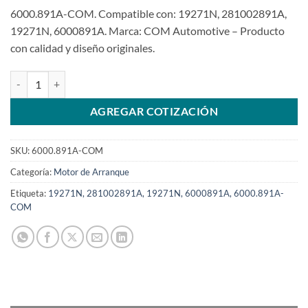
6000.891A-COM. Compatible con: 19271N, 281002891A,
19271N, 6000891A. Marca: COM Automotive – Producto
con calidad y diseño originales.
Motor de arranque compatible 24V 11T 5.0Kw 281002891A para Sa
AGREGAR COTIZACIÓN
SKU:
6000.891A-COM
Categoría:
Motor de Arranque
Etiqueta:
19271N, 281002891A, 19271N, 6000891A, 6000.891A-
COM