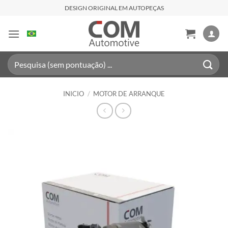
Saltar
DESIGN ORIGINAL EM AUTOPEÇAS
al
contenido
Buscar
por:
INICIO
/
MOTOR DE ARRANQUE