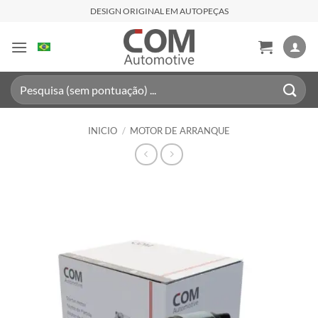
Saltar
DESIGN ORIGINAL EM AUTOPEÇAS
al
contenido
Buscar
por:
INICIO
/
MOTOR DE ARRANQUE