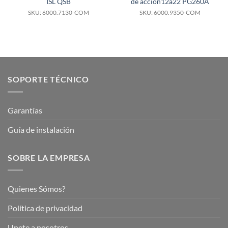
ISL QSB
de acción12a22 PG260A
SKU: 6000.7130-COM
SKU: 6000.9350-COM
SOPORTE TÉCNICO
Garantías
Guía de instalación
SOBRE LA EMPRESA
Quienes Sómos?
Política de privacidad
Unete a nosotros