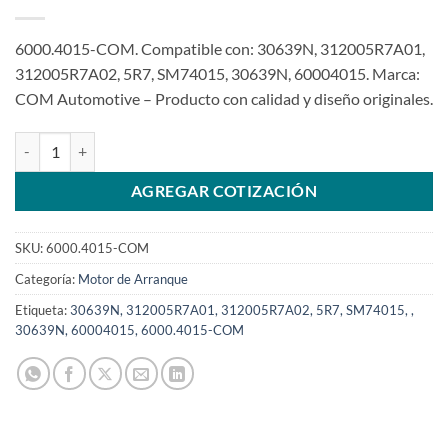
6000.4015-COM. Compatible con: 30639N, 312005R7A01,
312005R7A02, 5R7, SM74015, 30639N, 60004015. Marca:
COM Automotive – Producto con calidad y diseño originales.
Motor de arranque 12V 9T compatible con 1.2Kw SM74015 para Hon
AGREGAR COTIZACIÓN
SKU:
6000.4015-COM
Categoría:
Motor de Arranque
Etiqueta:
30639N, 312005R7A01, 312005R7A02, 5R7, SM74015, ,
30639N, 60004015, 6000.4015-COM