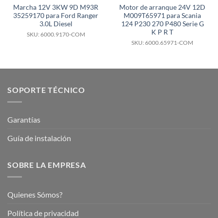
Marcha 12V 3KW 9D M93R
Motor de arranque 24V 12D
35259170 para Ford Ranger
M009T65971 para Scania
3.0L Diesel
124 P230 270 P480 Serie G
K P R T
SKU: 6000.9170-COM
SKU: 6000.65971-COM
SOPORTE TÉCNICO
Garantías
Guía de instalación
SOBRE LA EMPRESA
Quienes Sómos?
Política de privacidad