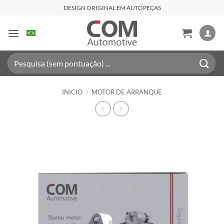
Saltar
DESIGN ORIGINAL EM AUTOPEÇAS
al
contenido
Buscar
por:
INICIO
/
MOTOR DE ARRANQUE