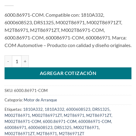
6000.86971-COM. Compatible con: 1810A332,
6000608523, DRS1325, M002T86971, M002T86971ZT,
M2T86971, M2T86971ZT, M002T86971-COM,
6000.86971-COM, 600086971-COM, 600086971. Marca:
COM Automotive – Producto con calidad y diseño originales.
Motor de arranque 12V 13T 2.0Kw compatible con M002T86971 para
AGREGAR COTIZACIÓN
SKU:
6000.86971-COM
Categoría:
Motor de Arranque
Etiquetas:
1810A332
,
1810A332, 6000608523, DRS1325,
M002T86971, M002T86971ZT, M2T86971, M2T86971ZT,
M002T86971-COM, 6000.86971-COM, 600086971-COM,
600086971
,
6000608523
,
DRS1325
,
M002T86971
,
M002T86971ZT
,
M2T86971
,
M2T86971ZT