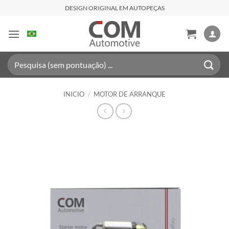
Saltar
DESIGN ORIGINAL EM AUTOPEÇAS
al
contenido
Buscar
por:
INICIO
/
MOTOR DE ARRANQUE