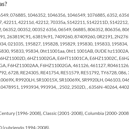
as?
6549, 076885, 1046352, 1046356, 1046549, 1076885, 6352, 6356
, 42211, 42211d, 42212, 70335a, S142211, S142211D, S142212, 
06352, 06352, 00352, 00352 6356, 06549, 06885, 806352, 806356, 
1, 263819C91, 63819c91, 7409260, 87409260, 0R2191, 2N2761,
1034, 021035, 195827, 195828, 195829, 195830, 195833, 195834
 95830, 95833, 95834, 0ht11001aa, 0ht1 1001AB, 0UDE hz1100
 6HZ11002D, 6HZ11002GA, E6HT11001CA, E6HZ11002C, E6H
, F6HZ11002AA, F6HZ11002GA, 461126, 461127, R0461126,
792, 6728, RE24305, RE41754, RE51579, RE51792, TY6728, 086, 3
10069X, R9920LH, SR10015X, SR10069X, SR9920LH, 046103, 046
0478951, 1993934, 993934, , 2502, 2502D, , 6356N-40264, 44
 Century (1996-2008), Classic (2001-2008), Columbia (2000-2008)
 (cubriendo 1994-2008).