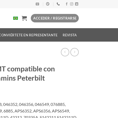
ACCEDER / REGISTRARSE
CONVIÉRTETE EN REPRESENTANTE
REVISTA
T compatible con
mins Peterbilt
, 046352, 046356, 046549, 076885,
9, 6885, APS6352, APS6356, APS6549,
2211D, 42212, 70335A, S142211 S142211D