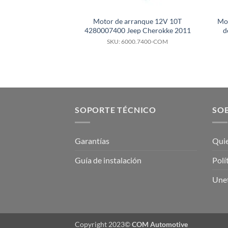
Motor de arranque 12V 10T
Mo
4280007400 Jeep Cherokke 2011
d
SKU: 6000.7400-COM
SOPORTE TÉCNICO
SOB
Garantías
Qui
Guía de instalación
Polí
Unet
Copyright 2023©
COM Automotive