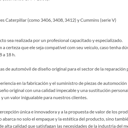
res Caterpillar (como 3406, 3408, 3412) y Cummins (serie V)
o sea realizada por un profesional capacitado y especializado.
a certeza que ele seja compatível com seu veículo, caso tenha dú
8 a 18 h.
de automóvil de diseño original para el sector de la reparación p
riencia en la fabricación y el suministro de piezas de automoción 
seño original con una calidad impecable y una sustitución persona
y un valor inigualable para nuestros clientes.
 percepción única e innovadora y a la propuesta de valor de los p
 abarca no solo el empaque y la estética del producto, sino también
lta calidad que satisfagan las necesidades de la industria del m