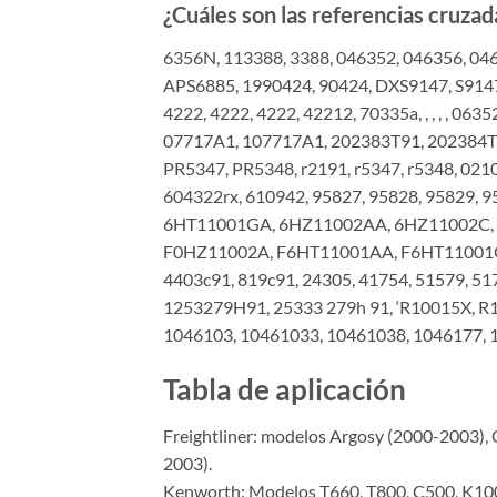
¿Cuáles son las referencias cruzad
6356N, 113388, 3388, 046352, 046356, 04
APS6885, 1990424, 90424, DXS9147, S9147
4222, 4222, 4222, 42212, 70335a, , , , , 
07717A1, 107717A1, 202383T91, 202384T9
PR5347, PR5348, r2191, r5347, r5348, 02
604322rx, 610942, 95827, 95828, 95829,
6HT11001GA, 6HZ11002AA, 6HZ11002C,
F0HZ11002A, F6HT11001AA, F6HT11001GA
4403c91, 819c91, 24305, 41754, 51579, 51
1253279H91, 25333 279h 91, ‘R10015X, R
1046103, 10461033, 10461038, 1046177, 1
Tabla de aplicación
Freightliner: modelos Argosy (2000-2003),
2003).
Kenworth: Modelos T660, T800, C500, K100