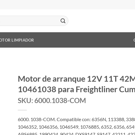
OTOR LIMPIADOR
Motor de arranque 12V 11T 42M
10461038 para Freightliner Cum
SKU: 6000.1038-COM
6000. 1038-COM. Compatible con: 6356N, 113388, 3388
1046352, 1046356, 1046549, 1076885, 6352, 6356, 654
APS6885, 1990424, 90424, DXS9147, S9147, 42211, 4