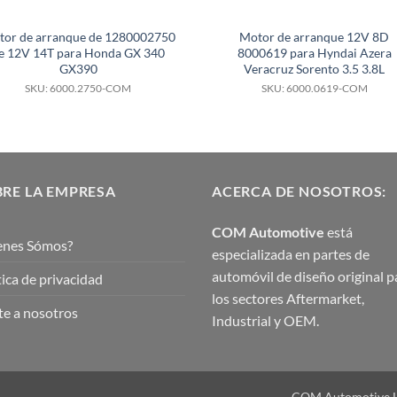
tor de arranque de 1280002750
Motor de arranque 12V 8D
e 12V 14T para Honda GX 340
8000619 para Hyndai Azera
GX390
Veracruz Sorento 3.5 3.8L
SKU: 6000.2750-COM
SKU: 6000.0619-COM
RE LA EMPRESA
ACERCA DE NOSOTROS:
COM Automotive
está
enes Sómos?
especializada en partes de
automóvil de diseño original p
tica de privacidad
los sectores Aftermarket,
e a nosotros
Industrial y OEM.
COM Automotive Ltd