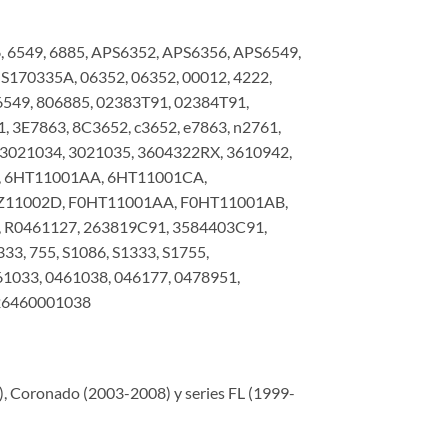
, 6549, 6885, APS6352, APS6356, APS6549,
S170335A, 06352, 06352, 00012, 4222,
806549, 806885, 02383T91, 02384T91,
 3E7863, 8C3652, c3652, e7863, n2761,
, 3021034, 3021035, 3604322RX, 3610942,
2A, 6HT11001AA, 6HT11001CA,
Z11002D, F0HT11001AA, F0HT11001AB,
 R0461127, 263819C91, 3584403C91,
33, 755, S1086, S1333, S1755,
1033, 0461038, 046177, 0478951,
026460001038
, Coronado (2003-2008) y series FL (1999-