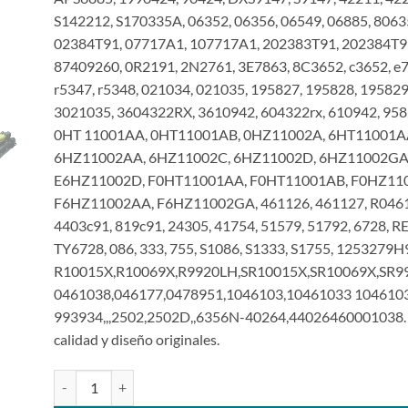
S142212, S170335A, 06352, 06356, 06549, 06885, 8063
02384T91, 07717A1, 107717A1, 202383T91, 202384T9
87409260, 0R2191, 2N2761, 3E7863, 8C3652, c3652, e7
r5347, r5348, 021034, 021035, 195827, 195828, 195829
3021035, 3604322RX, 3610942, 604322rx, 610942, 9582
0HT 11001AA, 0HT11001AB, 0HZ11002A, 6HT11001A
6HZ11002AA, 6HZ11002C, 6HZ11002D, 6HZ11002GA
E6HZ11002D, F0HT11001AA, F0HT11001AB, F0HZ11
F6HZ11002AA, F6HZ11002GA, 461126, 461127, R0461
4403c91, 819c91, 24305, 41754, 51579, 51792, 6728, 
TY6728, 086, 333, 755, S1086, S1333, S1755, 1253279H9
R10015X,R10069X,R9920LH,SR10015X,SR10069X,SR9
0461038,046177,0478951,1046103,10461033 104610
993934,,,2502,2502D,,6356N-40264,44026460001038. 
calidad y diseño originales.
Motor de arranque 12V 11T 42MT compatible con 10461038 p