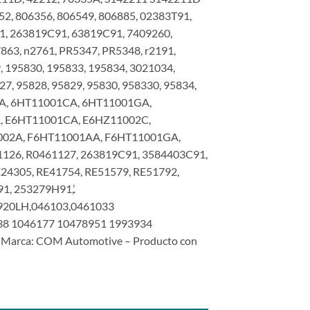
52, 806356, 806549, 806885, 02383T91,
1, 263819C91, 63819C91, 7409260,
863, n2761, PR5347, PR5348, r2191,
, 195830, 195833, 195834, 3021034,
7, 95828, 95829, 95830, 958330, 95834,
A, 6HT11001CA, 6HT11001GA,
, E6HT11001CA, E6HZ11002C,
002A, F6HT11001AA, F6HT11001GA,
126, R0461127, 263819C91, 3584403C91,
RE24305, RE41754, RE51579, RE51792,
1, 253279H91,’.
920LH,046103,0461033
38 1046177 10478951 1993934
Marca: COM Automotive – Producto con
ara Freightliner Cummins PeterbiltSKU: 6000.1038-COM cantidad