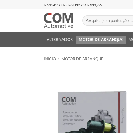
Saltar
DESIGN ORIGINAL EM AUTOPEÇAS
al
contenido
Buscar
por:
ALTERNADOR
MOTOR DE ARRANQUE
M
INICIO
/
MOTOR DE ARRANQUE