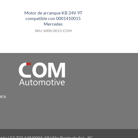
Motor de arranque KB 24V 9T
Motor de arranq
compatible con 0001410015
M8T60071 motor 
Mercedes
elevadora Cate
SKU: 6000.0015-COM
SKU: 6000.
ara
a | 52.723.148/0001-58 | São Bento do Sul - SC