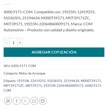
6000.9171-COM. Compatible con: 19255N, 12419255,
S1036501, 25194634, M000T39171, M0T39171ZC,
M0T39171, 19255N-22064860009171. Marca: COM
Automotive – Producto con calidad y diseño originales.
Motor de arranque 12V 12T 1.4Kw M000T39171 para GM Trax Sonic
AGREGAR COTIZACIÓN
SKU:
6000.9171-COM
Categoría:
Motor de Arranque
Etiqueta:
19255N, 12419255, S1036501, 25194634, M000T39171,
M0T39171ZC, M0T39171, 19255N-22064860009171, 6000.9171-
COM