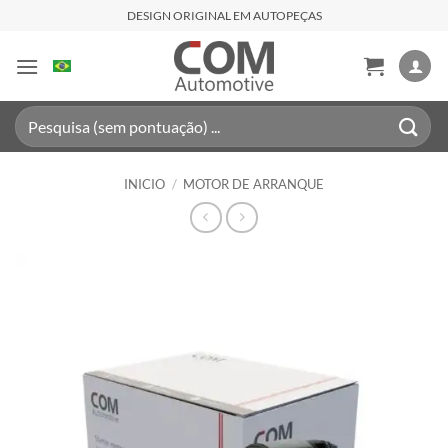
Saltar
DESIGN ORIGINAL EM AUTOPEÇAS
al
contenido
Buscar
por:
INICIO
/
MOTOR DE ARRANQUE