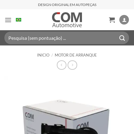
Saltar
DESIGN ORIGINAL EM AUTOPEÇAS
al
contenido
Buscar
por:
INICIO
/
MOTOR DE ARRANQUE