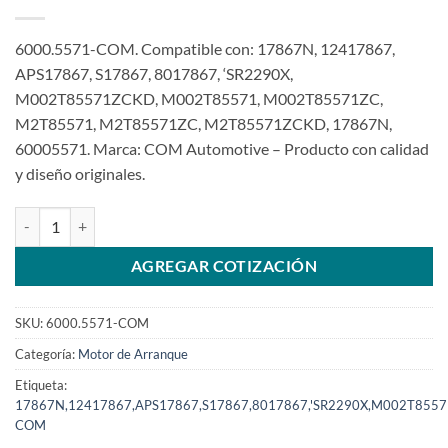
6000.5571-COM. Compatible con: 17867N, 12417867,
APS17867, S17867, 8017867, ‘SR2290X,
M002T85571ZCKD, M002T85571, M002T85571ZC,
M2T85571, M2T85571ZC, M2T85571ZCKD, 17867N,
60005571. Marca: COM Automotive – Producto con calidad
y diseño originales.
Motor de arranque 12V 10T compatible con 2,2Kw M002T85571 para
AGREGAR COTIZACIÓN
SKU:
6000.5571-COM
Categoría:
Motor de Arranque
Etiqueta:
17867N,12417867,APS17867,S17867,8017867,'SR2290X,M002T85
COM