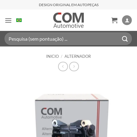
Saltar
DESIGN ORIGINAL EM AUTOPEÇAS
al
contenido
Buscar
por:
INICIO
/
ALTERNADOR