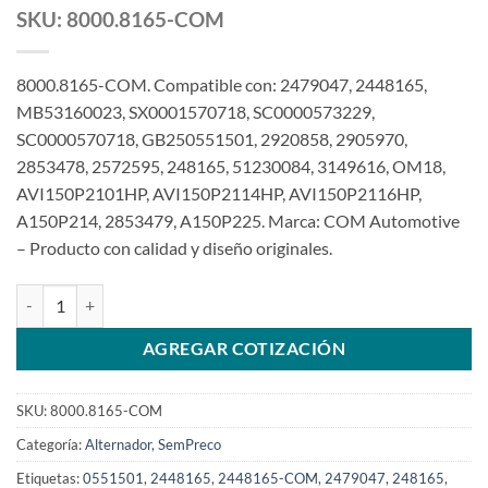
SKU: 8000.8165-COM
8000.8165-COM. Compatible con: 2479047, 2448165,
MB53160023, SX0001570718, SC0000573229,
SC0000570718, GB250551501, 2920858, 2905970,
2853478, 2572595, 248165, 51230084, 3149616, OM18,
AVI150P2101HP, AVI150P2114HP, AVI150P2116HP,
A150P214, 2853479, A150P225. Marca: COM Automotive
– Producto con calidad y diseño originales.
Alternador de 24V 150A polea rigida compatible AVI150 2448165
AGREGAR COTIZACIÓN
SKU:
8000.8165-COM
Categoría:
Alternador
,
SemPreco
Etiquetas:
0551501
,
2448165
,
2448165-COM
,
2479047
,
248165
,