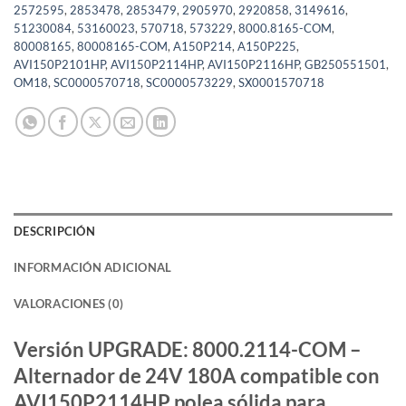
2572595
,
2853478
,
2853479
,
2905970
,
2920858
,
3149616
,
51230084
,
53160023
,
570718
,
573229
,
8000.8165-COM
,
80008165
,
80008165-COM
,
A150P214
,
A150P225
,
AVI150P2101HP
,
AVI150P2114HP
,
AVI150P2116HP
,
GB250551501
,
OM18
,
SC0000570718
,
SC0000573229
,
SX0001570718
DESCRIPCIÓN
INFORMACIÓN ADICIONAL
VALORACIONES (0)
Versión UPGRADE: 8000.2114-COM –
Alternador de 24V 180A compatible con
AVI150P2114HP polea sólida para