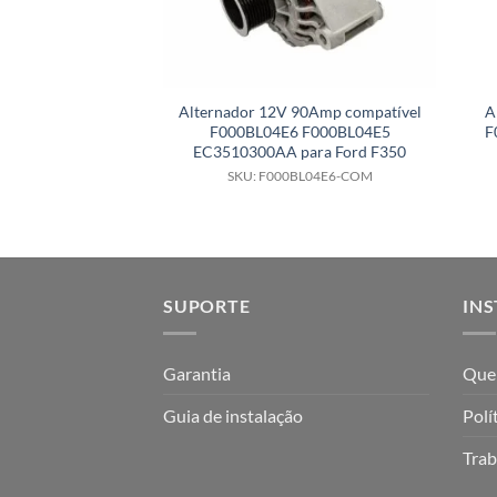
Alternador 12V 90Amp compatível
A
F000BL04E6 F000BL04E5
F
EC3510300AA para Ford F350
SKU: F000BL04E6-COM
SUPORTE
INS
Garantia
Que
Guia de instalação
Polí
Trab