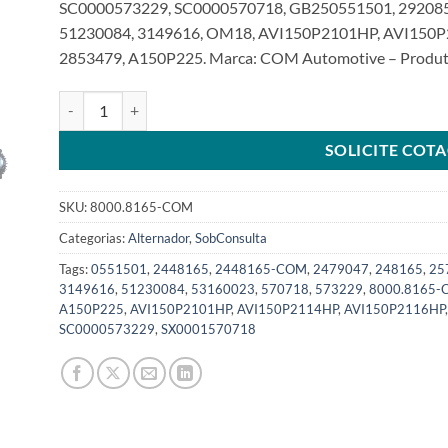
SC0000573229, SC0000570718, GB250551501, 2920858
51230084, 3149616, OM18, AVI150P2101HP, AVI150P
2853479, A150P225. Marca: COM Automotive – Produto 
Alternador 24V 150A compatível AVI150 2448165 Polia Só
SOLICITE COT
SKU:
8000.8165-COM
Categorias:
Alternador
,
SobConsulta
Tags:
0551501
,
2448165
,
2448165-COM
,
2479047
,
248165
,
25
3149616
,
51230084
,
53160023
,
570718
,
573229
,
8000.8165
A150P225
,
AVI150P2101HP
,
AVI150P2114HP
,
AVI150P2116HP
SC0000573229
,
SX0001570718