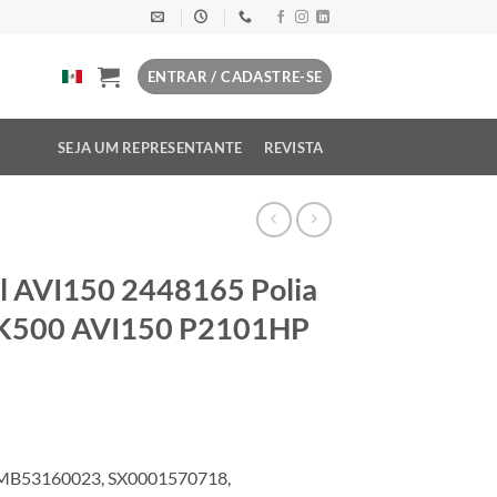
ENTRAR / CADASTRE-SE
SEJA UM REPRESENTANTE
REVISTA
l AVI150 2448165 Polia
0 K500 AVI150 P2101HP
 MB53160023, SX0001570718,