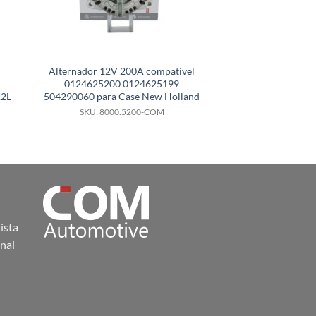
Alternador 12V 200A compatível
Alternador 12V
0124625200 0124625199
compatível co
.2L
504290060 para Case New Holland
0124325107 para
200
SKU: 8000.5200-COM
SKU: 8000.
ista
nal