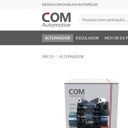
Skip
DESIGN ORIGINAL EM AUTOPEÇAS
to
content
Pesquisar
por:
ALTERNADOR
REGULADOR
MOTOR DE 
INÍCIO
/
ALTERNADOR