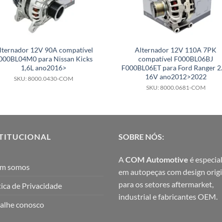
lternador 12V 90A compatível
Alternador 12V 110A 7PK
000BL04M0 para Nissan Kicks
compatível F000BL06BJ
1,6L ano2016>
F000BL06ET para Ford Ranger 2
16V ano2012>2022
SKU: 8000.0430-COM
SKU: 8000.0681-COM
TITUCIONAL
SOBRE NÓS:
A
COM Automotive
é especial
m somos
em autopeças com design origi
para os setores aftermarket,
tica de Privacidade
industrial e fabricantes OEM.
alhe conosco