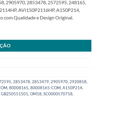
, 2905970, 2853478, 2572595, 248165,
2114HP, AVI150P2116HP, A150P214,
com Qualidade e Design Original.
lida para Scania Ônibus K440 K500 AVI150 P2101HP P2114HP P2116H
AÇÃO
72595
,
2853478
,
2853479
,
2905970
,
2920858
,
-COM
,
80008165
,
80008165-COM
,
A150P214
,
,
GB250551501
,
OM18
,
SC0000570718
,