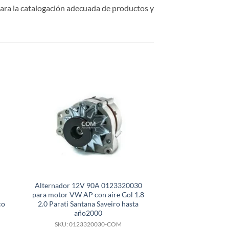
ara la catalogación adecuada de productos y
Alternador 12V 90A 0123320030
Alternador 12V 
para motor VW AP con aire Gol 1.8
para motor Gol S
co
2.0 Parati Santana Saveiro hasta
Parat
año2000
SKU: 01243
SKU: 0123320030-COM