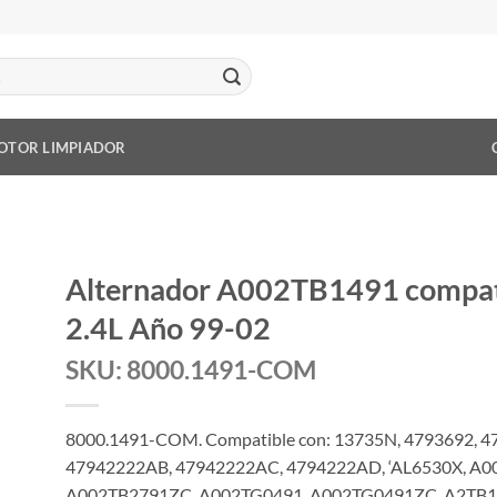
OTOR LIMPIADOR
Alternador A002TB1491 compat
2.4L Año 99-02
SKU: 8000.1491-COM
8000.1491-COM. Compatible con: 13735N, 4793692, 
47942222AB, 47942222AC, 4794222AD, ‘AL6530X, A
A002TB2791ZC, A002TG0491, A002TG0491ZC, A2TB1