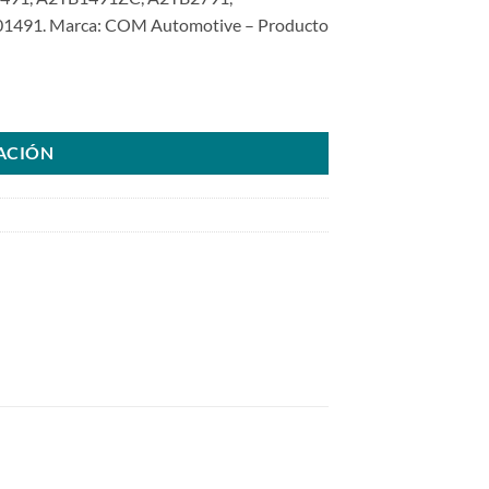
1491. Marca: COM Automotive – Producto
 Año 99-02SKU: 8000.1491-COM cantidad
ACIÓN