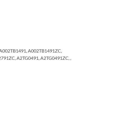
, A002TB1491, A002TB1491ZC,
791ZC, A2TG0491, A2TG0491ZC, ,