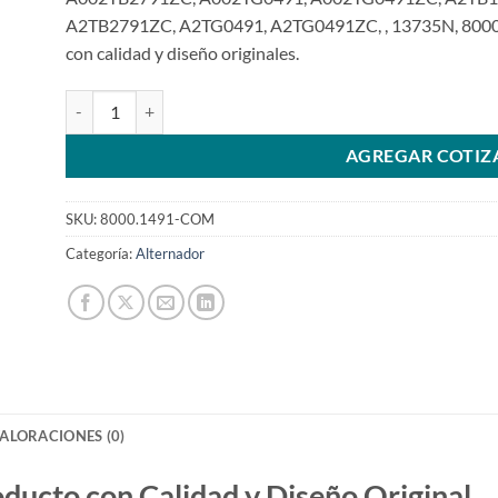
A2TB2791ZC, A2TG0491, A2TG0491ZC, , 13735N, 8000
con calidad y diseño originales.
Alternador A002TB1491 compatible 12V 85A para Neon 2.4L
AGREGAR COTIZ
SKU:
8000.1491-COM
Categoría:
Alternador
ALORACIONES (0)
to con Calidad y Diseño Original.