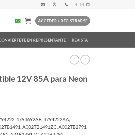
ACCEDER / REGISTRARSE
CONVIÉRTETE EN REPRESENTANTE
REVISTA
ible 12V 85A para Neon
4794222, 4793692AB, 4794222AA,
002TB1491, A002TB1491ZC, A002TB2791,
491, A2TB1491ZC, A2TB2791,