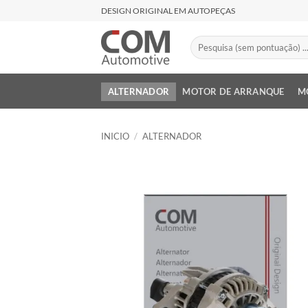
Saltar
DESIGN ORIGINAL EM AUTOPEÇAS
al
contenido
Buscar
por:
ALTERNADOR
MOTOR DE ARRANQUE
M
INICIO
/
ALTERNADOR