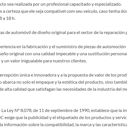
o sea realizada por un profesional capacitado y especializado.
a certeza que ele seja compatível com seu veículo, caso tenha dú
8 a 18 h.
de automóvil de diseño original para el sector de la reparación p
riencia en la fabricación y el suministro de piezas de automoción 
seño original con una calidad impecable y una sustitución persona
y un valor inigualable para nuestros clientes.
 percepción única e innovadora y a la propuesta de valor de los p
 abarca no solo el empaque y la estética del producto, sino también
lta calidad que satisfagan las necesidades de la industria del m
La Ley N° 8.078, de 11 de septiembre de 1990, establece que la 
CDC exige que la publicidad y el etiquetado de los productos y servi
a información sobre la compatibilidad, la marca y las característi