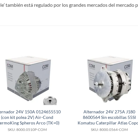
le’ también está regulado por los grandes mercados del mercado p
S
ternador 24V 150A 0124655510
Alternador 24V 275A J180
(con kit polea 2V) Air-Cond
8600564 Sin escobillas 55SI
ermoKing Spheros Arco (TK=0)
Komatsu Caterpillar Atlas Cop
SKU: 8000.0510P-COM
SKU: 8000.0564-COM