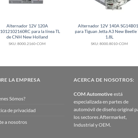
Alternador 12V 120A
Alternador 12V 140A SG14B0
1012102160RC para la línea TL
para Tiguan Jetta A3 New Beetle 
de CNH New Holland
1.8L
SKU: 8000.2160-COM
SKU: 8000.8010-COM
RE LA EMPRESA
ACERCA DE NOSOTROS:
COM Automotive
está
enes Sómos?
especializada en partes de
automóvil de diseño original p
tica de privacidad
los sectores Aftermarket,
e a nosotros
Industrial y OEM.