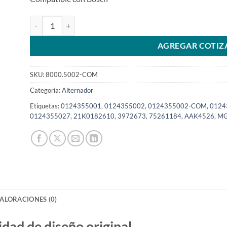
Alternador 24V 25/50A 0124355002 0124355025 746017 par
AGREGAR COTIZ
SKU:
8000.5002-COM
Categoría:
Alternador
Etiquetas:
0124355001
,
0124355002
,
0124355002-COM
,
0124
0124355027
,
21K0182610
,
3972673
,
75261184
,
AAK4526
,
MG
ALORACIONES (0)
d de diseño original.