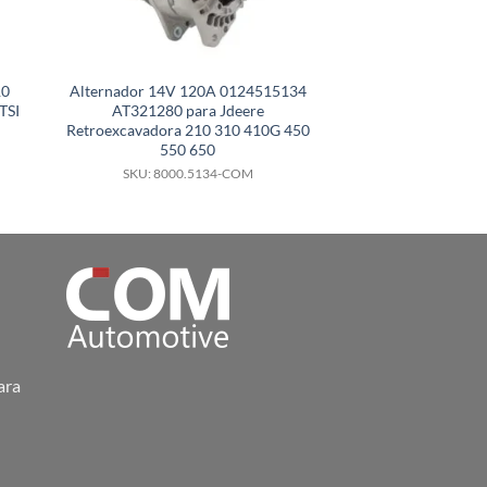
10
Alternador 14V 120A 0124515134
Alternador 24V 1
TSI
AT321280 para Jdeere
(con kit polea
Retroexcavadora 210 310 410G 450
ThermoKing Spher
550 650
SKU: 8000.
SKU: 8000.5134-COM
ara