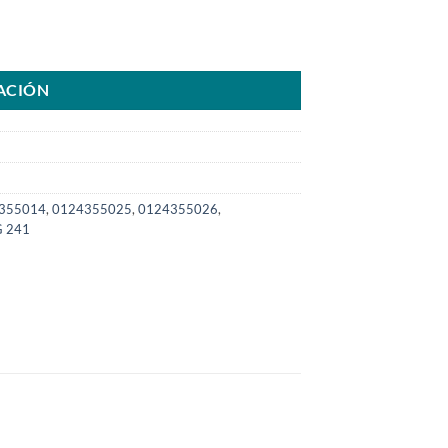
a Case New HollandSKU: 8000.5002-COM cantidad
ACIÓN
355014
,
0124355025
,
0124355026
,
 241