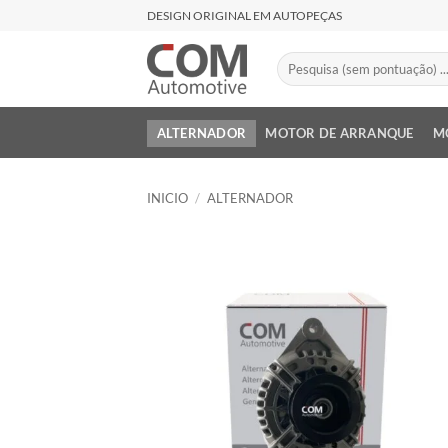
Saltar
DESIGN ORIGINAL EM AUTOPEÇAS
al
contenido
Buscar
por:
ALTERNADOR
MOTOR DE ARRANQUE
M
INICIO
/
ALTERNADOR