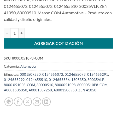
0124655073, 0124555072, 0124655510, 30035VLP, ZEN
41050, 80000510. Marca: COM Automotive – Producto con
calidad y diseño originales.
Alternador 24V 150A 8PK Compatible con 0124655510P8 para Air
AGREGAR COTIZACIÓN
SKU:
8000.0510P8-COM
Categoría:
Alternador
Etiquetas:
0001507250
,
0124555072
,
0124655073
,
0124655291
,
0124655292
,
0124655510
,
0124655536
,
1505350
,
30035VLP
,
8000.0510P8-COM
,
80000510
,
80000510P8
,
80000510P8-COM
,
A0001505350
,
A0001507250
,
A0001508950
,
ZEN 41050