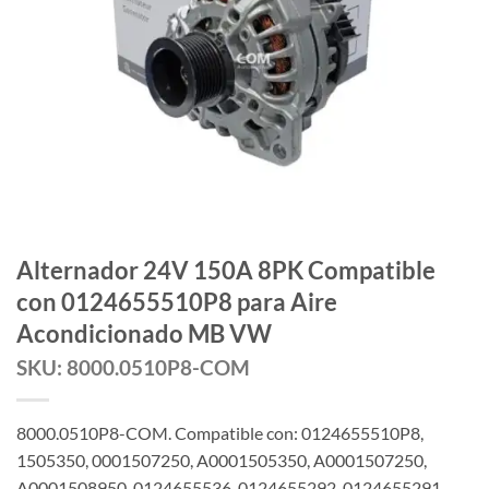
Alternador 24V 150A 8PK Compatible
con 0124655510P8 para Aire
Acondicionado MB VW
SKU: 8000.0510P8-COM
8000.0510P8-COM. Compatible con: 0124655510P8,
1505350, 0001507250, A0001505350, A0001507250,
A0001508950, 0124655536, 0124655292, 0124655291,