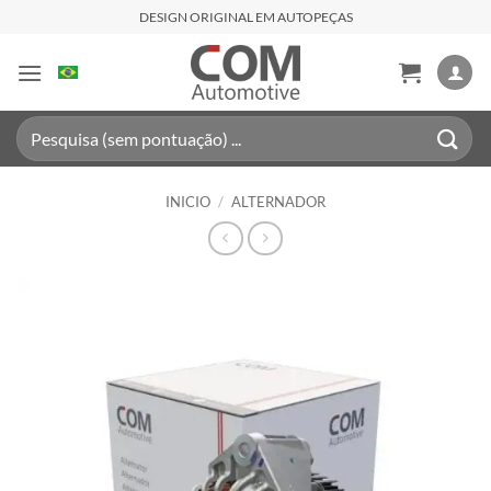
Saltar
DESIGN ORIGINAL EM AUTOPEÇAS
al
contenido
Buscar
por:
INICIO
/
ALTERNADOR