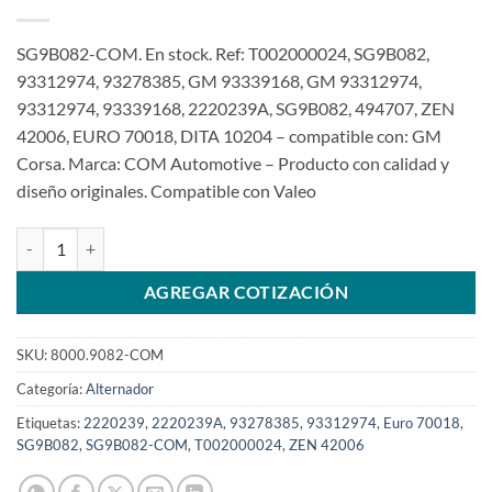
SG9B082-COM. En stock. Ref: T002000024, SG9B082,
93312974, 93278385, GM 93339168, GM 93312974,
93312974, 93339168, 2220239A, SG9B082, 494707, ZEN
42006, EURO 70018, DITA 10204 – compatible con: GM
Corsa. Marca: COM Automotive – Producto con calidad y
diseño originales. Compatible con Valeo
Alternador 12V 90A SG9B082 93312974 para Corsa Meriva Montana 
AGREGAR COTIZACIÓN
SKU:
8000.9082-COM
Categoría:
Alternador
Etiquetas:
2220239
,
2220239A
,
93278385
,
93312974
,
Euro 70018
,
SG9B082
,
SG9B082-COM
,
T002000024
,
ZEN 42006