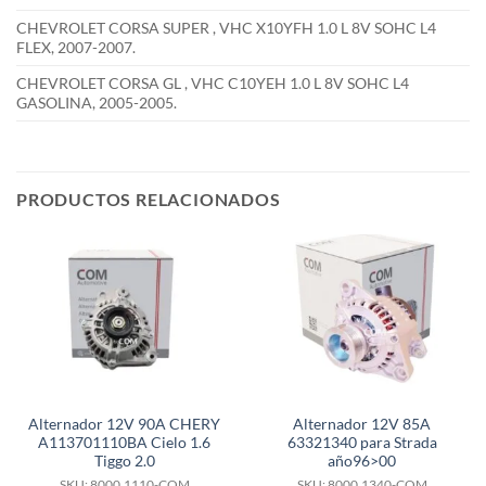
CHEVROLET CORSA SUPER , VHC X10YFH 1.0 L 8V SOHC L4
FLEX, 2007-2007.
CHEVROLET CORSA GL , VHC C10YEH 1.0 L 8V SOHC L4
GASOLINA, 2005-2005.
PRODUCTOS RELACIONADOS
Alternador 12V 90A CHERY
Alternador 12V 85A
A113701110BA Cielo 1.6
63321340 para Strada
Tiggo 2.0
año96>00
SKU: 8000.1110-COM
SKU: 8000.1340-COM