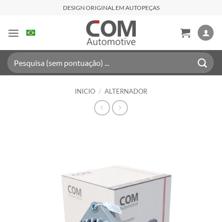
Saltar
DESIGN ORIGINAL EM AUTOPEÇAS
al
contenido
Buscar
por:
INICIO
/
ALTERNADOR