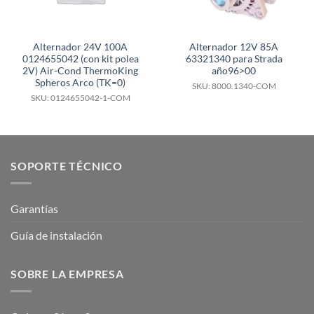
Alternador 24V 100A
Alternador 12V 85A
0124655042 (con kit polea
63321340 para Strada
2V) Air-Cond ThermoKing
año96>00
Spheros Arco (TK=0)
SKU: 8000.1340-COM
SKU: 0124655042-1-COM
SOPORTE TÉCNICO
Garantías
Guía de instalación
SOBRE LA EMPRESA