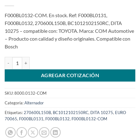
F000BL0132-COM. En stock. Ref: F000BL0131,
F000BL0132, 270600L150B, BC1012102150RC, DITA
10275 – compatible con: TOYOTA. Marca: COM Automotive
– Producto con calidad y diseño originales. Compatible con
Bosch
Alternador 12V 90A F000BL0132 F000BL0131 para Toyota Hilux SW
AGREGAR COTIZACIÓN
SKU:
8000.0132-COM
Categoría:
Alternador
Etiquetas:
270600L150B
,
BC1012102150RC
,
DITA 10275
,
EURO
70065
,
F000BL0131
,
F000BL0132
,
F000BL0132-COM