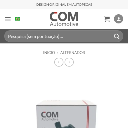
Saltar
DESIGN ORIGINAL EM AUTOPEÇAS
al
contenido
Buscar
por:
INICIO
/
ALTERNADOR