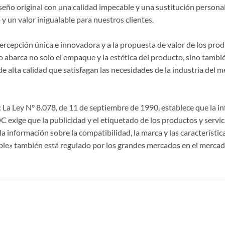
seño original con una calidad impecable y una sustitución persona
y un valor inigualable para nuestros clientes.
 percepción única e innovadora y a la propuesta de valor de los p
 abarca no solo el empaque y la estética del producto, sino también
lta calidad que satisfagan las necesidades de la industria del m
La Ley N° 8.078, de 11 de septiembre de 1990, establece que la 
CDC exige que la publicidad y el etiquetado de los productos y servi
a información sobre la compatibilidad, la marca y las característi
ble» también está regulado por los grandes mercados en el mercad
S