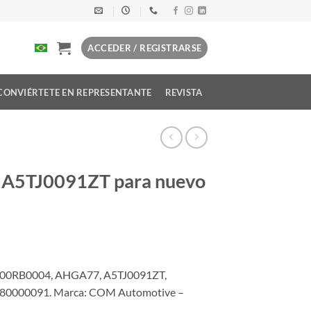
ACCEDER / REGISTRARSE
CONVIÉRTETE EN REPRESENTANTE
REVISTA
e A5TJ0091ZT para nuevo
100RB0004, AHGA77, A5TJ0091ZT,
0000091. Marca: COM Automotive –