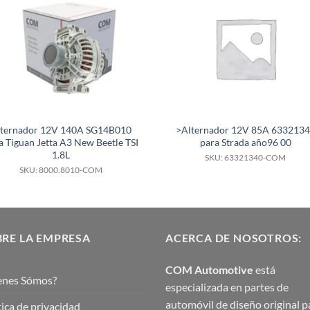
lternador 12V 140A SG14B010
>Alternador 12V 85A 633213
a Tiguan Jetta A3 New Beetle TSI
para Strada año96 00
1.8L
SKU: 63321340-COM
SKU: 8000.8010-COM
RE LA EMPRESA
ACERCA DE NOSOTROS:
COM Automotive
está
enes Sómos?
especializada en partes de
automóvil de diseño original p
tica de privacidad