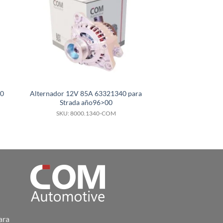
40
Alternador 12V 85A 63321340 para
Alternador 12V
Strada año96>00
Hyundai Tucs
SKU: 8000.1340-COM
SKU: 8000.
ara