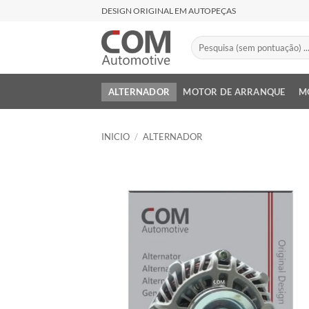
Saltar
DESIGN ORIGINAL EM AUTOPEÇAS
al
contenido
Buscar
por:
ALTERNADOR
MOTOR DE ARRANQUE
M
INICIO
/
ALTERNADOR