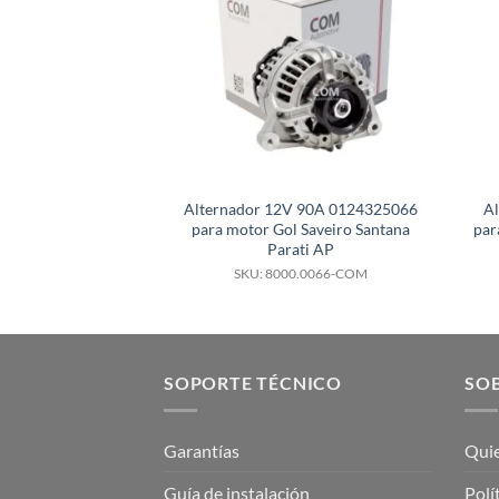
Alternador 12V 90A 0124325066
A
para motor Gol Saveiro Santana
par
Parati AP
SKU: 8000.0066-COM
SOPORTE TÉCNICO
SOB
Garantías
Qui
Guía de instalación
Polí