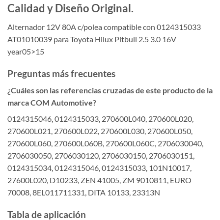
Calidad y Diseño Original.
Alternador 12V 80A c/polea compatible con 0124315033
AT01010039 para Toyota Hilux Pitbull 2.5 3.0 16V
year05>15
Preguntas más frecuentes
¿Cuáles son las referencias cruzadas de este producto de la
marca COM Automotive?
0124315046, 0124315033, 270600L040, 270600L020,
270600L021, 270600L022, 270600L030, 270600L050,
270600L060, 270600L060B, 270600L060C, 2706030040,
2706030050, 2706030120, 2706030150, 2706030151,
0124315034, 0124315046, 0124315033, 101N10017,
27600L020, D10233, ZEN 41005, ZM 9010811, EURO
70008, 8EL011711331, DITA 10133, 23313N
Tabla de aplicación