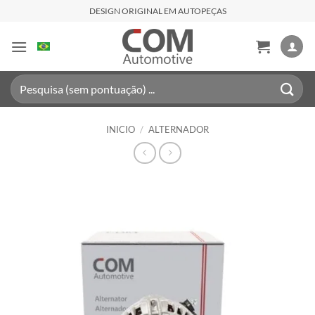
Saltar
DESIGN ORIGINAL EM AUTOPEÇAS
al
contenido
Buscar
por:
INICIO
/
ALTERNADOR