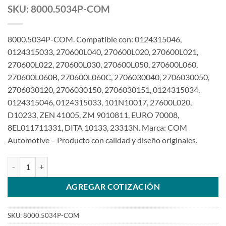
SKU: 8000.5034P-COM
8000.5034P-COM. Compatible con: 0124315046,
0124315033, 270600L040, 270600L020, 270600L021,
270600L022, 270600L030, 270600L050, 270600L060,
270600L060B, 270600L060C, 2706030040, 2706030050,
2706030120, 2706030150, 2706030151, 0124315034,
0124315046, 0124315033, 101N10017, 27600L020,
D10233, ZEN 41005, ZM 9010811, EURO 70008,
8EL011711331, DITA 10133, 23313N. Marca: COM
Automotive – Producto con calidad y diseño originales.
Alternador 12V 80A c/polea compatible con 0124315033 AT01010039
AGREGAR COTIZACIÓN
SKU:
8000.5034P-COM