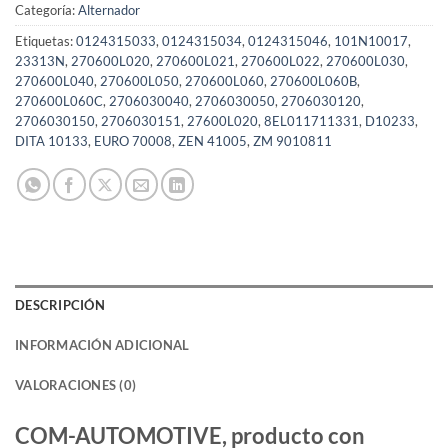
Categoría:
Alternador
Etiquetas:
0124315033
,
0124315034
,
0124315046
,
101N10017
,
23313N
,
270600L020
,
270600L021
,
270600L022
,
270600L030
,
270600L040
,
270600L050
,
270600L060
,
270600L060B
,
270600L060C
,
2706030040
,
2706030050
,
2706030120
,
2706030150
,
2706030151
,
27600L020
,
8EL011711331
,
D10233
,
DITA 10133
,
EURO 70008
,
ZEN 41005
,
ZM 9010811
DESCRIPCIÓN
INFORMACIÓN ADICIONAL
VALORACIONES (0)
COM-AUTOMOTIVE, producto con