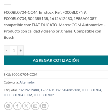
F000BL0704-COM. En stock. Ref: F000BL07N9,
F000BL0704, 504385138, 1612612480, 1986A01087 –
compatible con: FIAT DUCATO. Marca: COM Automotive –
Producto con calidad y diseño originales. Compatible con
Bosch
Alternador 12V 150A F000BL0704 F000BL07N9 504385138 para Duc
AGREGAR COTIZACIÓN
SKU:
8000.0704-COM
Categoría:
Alternador
Etiquetas:
1612612480
,
1986A01087
,
504385138
,
F000BL0704
,
F000BL0704-COM
,
F000BL07N9