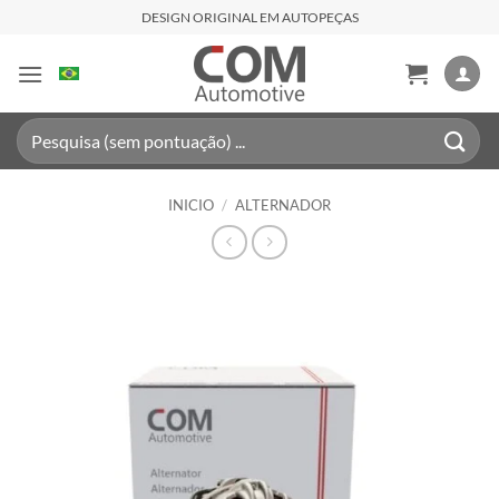
Saltar
DESIGN ORIGINAL EM AUTOPEÇAS
al
contenido
Buscar
por:
INICIO
/
ALTERNADOR