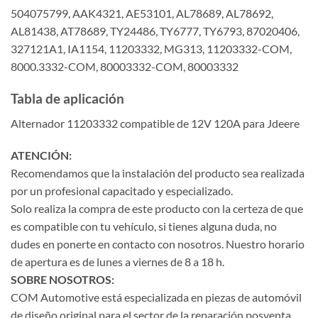
504075799, AAK4321, AE53101, AL78689, AL78692,
AL81438, AT78689, TY24486, TY6777, TY6793, 87020406,
327121A1, IA1154, 11203332, MG313, 11203332-COM,
8000.3332-COM, 80003332-COM, 80003332
Tabla de aplicación
Alternador 11203332 compatible de 12V 120A para Jdeere
ATENCIÓN:
Recomendamos que la instalación del producto sea realizada
por un profesional capacitado y especializado.
Solo realiza la compra de este producto con la certeza de que
es compatible con tu vehículo, si tienes alguna duda, no
dudes en ponerte en contacto con nosotros. Nuestro horario
de apertura es de lunes a viernes de 8 a 18 h.
SOBRE NOSOTROS:
COM Automotive está especializada en piezas de automóvil
de diseño original para el sector de la reparación posventa,