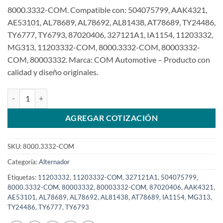
8000.3332-COM. Compatible con: 504075799, AAK4321,
AE53101, AL78689, AL78692, AL81438, AT78689, TY24486,
TY6777, TY6793, 87020406, 327121A1, IA1154, 11203332,
MG313, 11203332-COM, 8000.3332-COM, 80003332-
COM, 80003332. Marca: COM Automotive – Producto con
calidad y diseño originales.
Alternador 12V 120A compatible 11203332 para JdeereSKU: 8000.
AGREGAR COTIZACIÓN
SKU:
8000.3332-COM
Categoría:
Alternador
Etiquetas:
11203332
,
11203332-COM
,
327121A1
,
504075799
,
8000.3332-COM
,
80003332
,
80003332-COM
,
87020406
,
AAK4321
,
AE53101
,
AL78689
,
AL78692
,
AL81438
,
AT78689
,
IA1154
,
MG313
,
TY24486
,
TY6777
,
TY6793