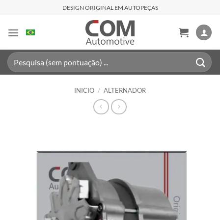
Saltar
DESIGN ORIGINAL EM AUTOPEÇAS
al
contenido
Buscar
por:
INICIO
/
ALTERNADOR