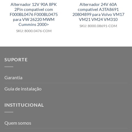
Alternador 12V 90A 8PK
Alternador 24V 60A
2Pin compatível com
compatível A3TA8691
F000BL0476 F000BL0475
20804899 para Volvo VM17
para VW 26220 MWM
VM21 VM24 VM310
Cummins 2000>
SKU: 8000.08691-COM
SKU: 8000.0476-COM
SUPORTE
Garantia
Guia de instalação
INSTITUCIONAL
Quem somos