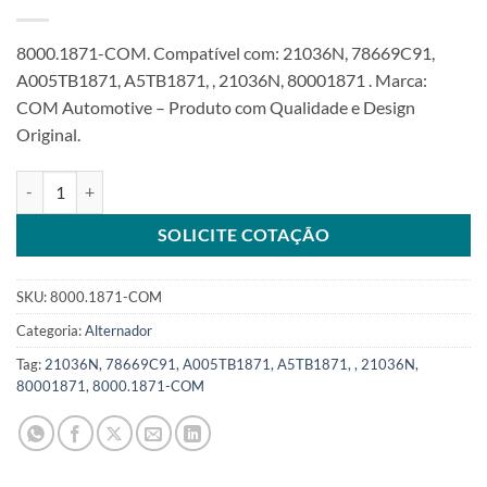
8000.1871-COM. Compatível com: 21036N, 78669C91,
A005TB1871, A5TB1871, , 21036N, 80001871 . Marca:
COM Automotive – Produto com Qualidade e Design
Original.
Alternador 12V 70A compatível com A005TB1871 para Nissan NP30
SOLICITE COTAÇÃO
SKU:
8000.1871-COM
Categoria:
Alternador
Tag:
21036N, 78669C91, A005TB1871, A5TB1871, , 21036N,
80001871, 8000.1871-COM