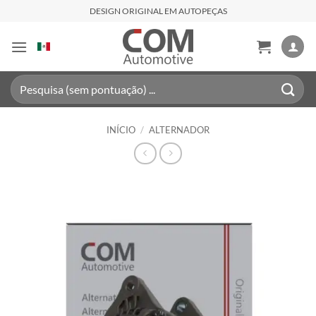
Skip
DESIGN ORIGINAL EM AUTOPEÇAS
to
content
Pesquisar
por:
INÍCIO
/
ALTERNADOR