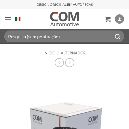
Skip
DESIGN ORIGINAL EM AUTOPEÇAS
to
content
Pesquisar
por:
INÍCIO
/
ALTERNADOR