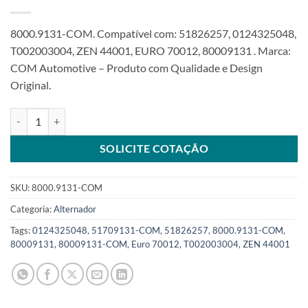
8000.9131-COM. Compatível com: 51826257, 0124325048,
T002003004, ZEN 44001, EURO 70012, 80009131 . Marca:
COM Automotive – Produto com Qualidade e Design
Original.
Alternador 12V 90A compatível 0124325048 para Uno Punto Siena S
SOLICITE COTAÇÃO
SKU:
8000.9131-COM
Categoria:
Alternador
Tags:
0124325048
,
51709131-COM
,
51826257
,
8000.9131-COM
,
80009131
,
80009131-COM
,
Euro 70012
,
T002003004
,
ZEN 44001