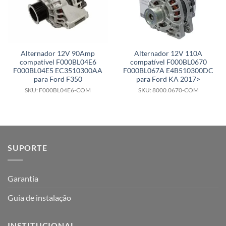
Alternador 12V 90Amp
Alternador 12V 110A
compatível F000BL04E6
compatível F000BL0670
F000BL04E5 EC3510300AA
F000BL067A E4B510300DC
para Ford F350
para Ford KA 2017>
SKU: F000BL04E6-COM
SKU: 8000.0670-COM
SUPORTE
Garantia
Guia de instalação
INSTITUCIONAL