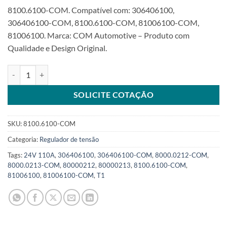
8100.6100-COM. Compatível com: 306406100,
306406100-COM, 8100.6100-COM, 81006100-COM,
81006100. Marca: COM Automotive – Produto com
Qualidade e Design Original.
Regulador 24V 140A T1 compatível 306406100 sistema Eberspache
SOLICITE COTAÇÃO
SKU:
8100.6100-COM
Categoria:
Regulador de tensão
Tags:
24V 110A
,
306406100
,
306406100-COM
,
8000.0212-COM
,
8000.0213-COM
,
80000212
,
80000213
,
8100.6100-COM
,
81006100
,
81006100-COM
,
T1