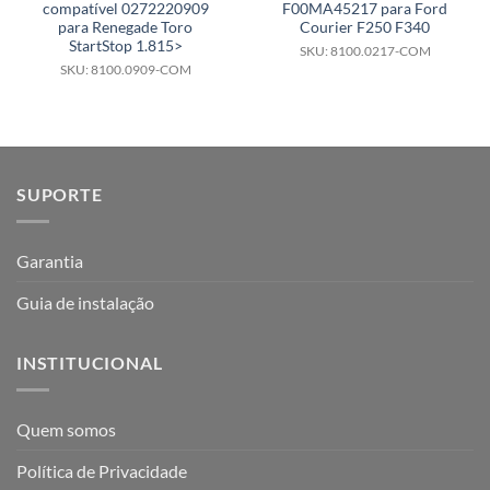
compatível 0272220909
F00MA45217 para Ford
para Renegade Toro
Courier F250 F340
StartStop 1.815>
SKU: 8100.0217-COM
SKU: 8100.0909-COM
SUPORTE
Garantia
Guia de instalação
INSTITUCIONAL
Quem somos
Política de Privacidade