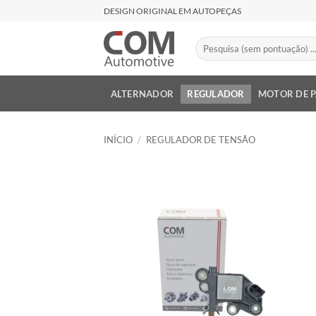
Skip
DESIGN ORIGINAL EM AUTOPEÇAS
to
content
Pesquisar
por:
ALTERNADOR
REGULADOR
MOTOR DE 
INÍCIO
/
REGULADOR DE TENSÃO