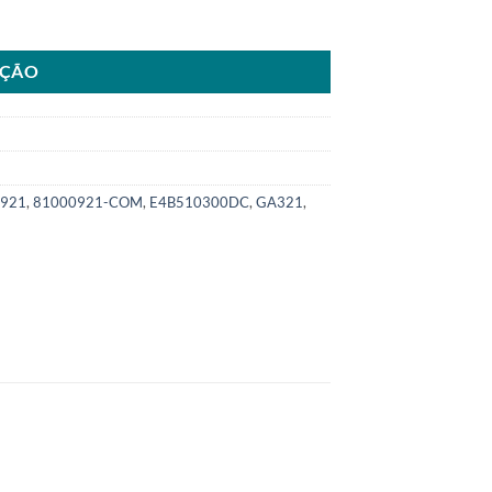
.0 3cc ano14>18SKU: 8100.0921-COM quantidade
AÇÃO
921
,
81000921-COM
,
E4B510300DC
,
GA321
,