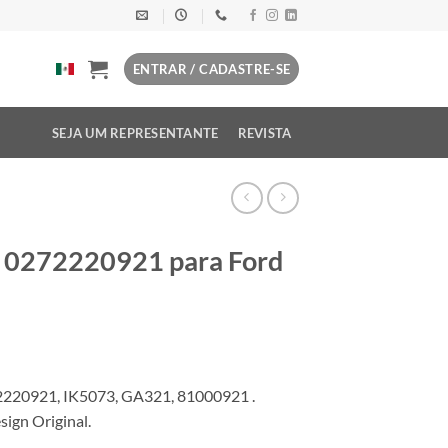
ENTRAR / CADASTRE-SE
SEJA UM REPRESENTANTE
REVISTA
l 0272220921 para Ford
220921, IK5073, GA321, 81000921 .
ign Original.