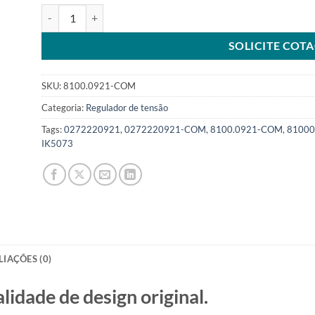
Regulador 14V 110A compatível 0272220921 para Ford KA 1
SOLICITE COT
SKU:
8100.0921-COM
Categoria:
Regulador de tensão
Tags:
0272220921
,
0272220921-COM
,
8100.0921-COM
,
81000
IK5073
LIAÇÕES (0)
ade de design original.