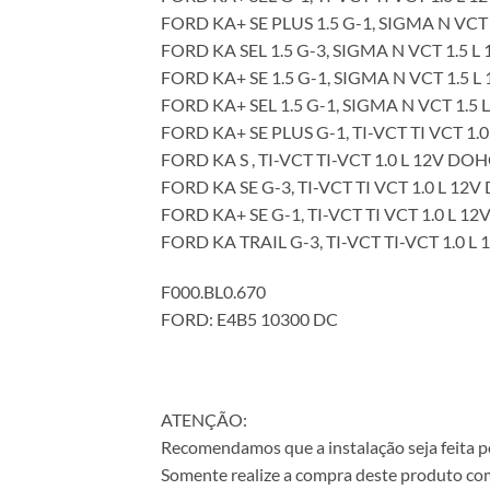
FORD KA+ SE PLUS 1.5 G-1, SIGMA N VCT 
FORD KA SEL 1.5 G-3, SIGMA N VCT 1.5 L
FORD KA+ SE 1.5 G-1, SIGMA N VCT 1.5 L
FORD KA+ SEL 1.5 G-1, SIGMA N VCT 1.5 
FORD KA+ SE PLUS G-1, TI-VCT TI VCT 1.0
FORD KA S , TI-VCT TI-VCT 1.0 L 12V DOH
FORD KA SE G-3, TI-VCT TI VCT 1.0 L 12V
FORD KA+ SE G-1, TI-VCT TI VCT 1.0 L 12
FORD KA TRAIL G-3, TI-VCT TI-VCT 1.0 L 
F000.BL0.670
FORD: E4B5 10300 DC
ATENÇÃO:
Recomendamos que a instalação seja feita po
Somente realize a compra deste produto com 