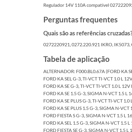
Regulador 14V 110A compatível 027222092
Perguntas frequentes
Quais são as referências cruzadas
0272220921, 0272.220.921 IKRO, IK5073,
Tabela de aplicação
ALTERNADOR: F000.BL0.67A (FORD KA SE ,
FORD KA SEL G-3, TI-VCT TI-VCT 1.0 L 12
FORD KA SE G-3, TI-VCT TI-VCT 1.0 L 12V
FORD KA SE 1.5 G-3, SIGMA N-VCT 1.5 L 
FORD KA SE PLUS G-3, TI-VCT TI-VCT 1.0
FORD KA SE PLUS 1.5 G-3, SIGMA N-VCT 1
FORD FIESTA S G-3, SIGMA N-VCT 1.5 L 1
FORD KA SEL 1.5 G-3, SIGMA N-VCT 1.5 L
FORD FIESTA SE G-3, SIGMA N-VCT 1.5 L 