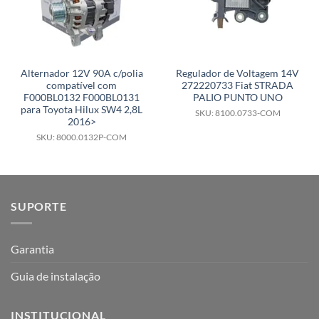
Alternador 12V 90A c/polia
Regulador de Voltagem 14V
compatível com
272220733 Fiat STRADA
F000BL0132 F000BL0131
PALIO PUNTO UNO
para Toyota Hilux SW4 2,8L
SKU: 8100.0733-COM
2016>
SKU: 8000.0132P-COM
SUPORTE
Garantia
Guia de instalação
INSTITUCIONAL