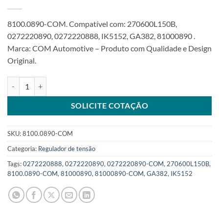
8100.0890-COM. Compatível com: 270600L150B,
0272220890, 0272220888, IK5152, GA382, 81000890 .
Marca: COM Automotive – Produto com Qualidade e Design
Original.
Regulador 14V 90A compatível 0272220890 para Toyota Hilux 2.5 
SOLICITE COTAÇÃO
SKU:
8100.0890-COM
Categoria:
Regulador de tensão
Tags:
0272220888
,
0272220890
,
0272220890-COM
,
270600L150B
,
8100.0890-COM
,
81000890
,
81000890-COM
,
GA382
,
IK5152