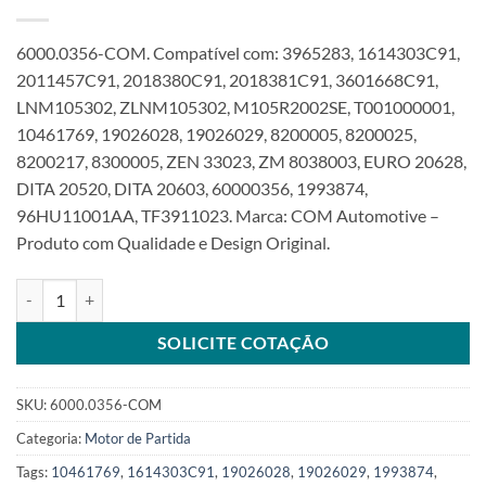
6000.0356-COM. Compatível com: 3965283, 1614303C91,
2011457C91, 2018380C91, 2018381C91, 3601668C91,
LNM105302, ZLNM105302, M105R2002SE, T001000001,
10461769, 19026028, 19026029, 8200005, 8200025,
8200217, 8300005, ZEN 33023, ZM 8038003, EURO 20628,
DITA 20520, DITA 20603, 60000356, 1993874,
96HU11001AA, TF3911023. Marca: COM Automotive –
Produto com Qualidade e Design Original.
Motor de partida 12V 4,6KW 12T compatível 8200356 VW 17220 
SOLICITE COTAÇÃO
SKU:
6000.0356-COM
Categoria:
Motor de Partida
Tags:
10461769
,
1614303C91
,
19026028
,
19026029
,
1993874
,