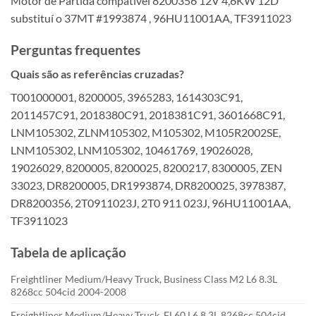
Motor de Partida compatível 8200356 12V 4,6KW 12D
substituí o 37MT #1993874 , 96HU11001AA, TF3911023
Perguntas frequentes
Quais são as referências cruzadas?
T001000001, 8200005, 3965283, 1614303C91,
2011457C91, 2018380C91, 2018381C91, 3601668C91,
LNM105302, ZLNM105302, M105302, M105R2002SE,
LNM105302, LNM105302, 10461769, 19026028,
19026029, 8200005, 8200025, 8200217, 8300005, ZEN
33023, DR8200005, DR1993874, DR8200025, 3978387,
DR8200356, 2T0911023J, 2T0 911 023J, 96HU11001AA,
TF3911023
Tabela de aplicação
Freightliner Medium/Heavy Truck, Business Class M2 L6 8.3L
8268cc 504cid 2004-2008
Freightliner Medium/Heavy Truck, FL60 L6 8.3L 8268cc 504cid