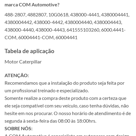
marca COM Automotive?
488-2807, 4882807, 10G0618, 438000-4441, 4380004441,
4380004442, 438000-4442, 4380004440, 4380004443,
438000-4440, 438000-4443, 641555103260, 6000.4441-
COM, 60004441-COM, 60004441
Tabela de aplicação
Motor Caterpillar
ATENÇÃO:
Recomendamos que a instalação do produto seja feita por
um profissional treinado e especializado.
Somente realize a compra deste produto com a certeza que
ele seja compatível com seu veículo, caso tenha dúvidas, não
hesite em nos procurar. O nosso horário de atendimento é de
segunda à sexta-feira das 08:00 às 18:00hrs.
SOBRE NÓS:
A COM Automotive é especialista em autopeças com design