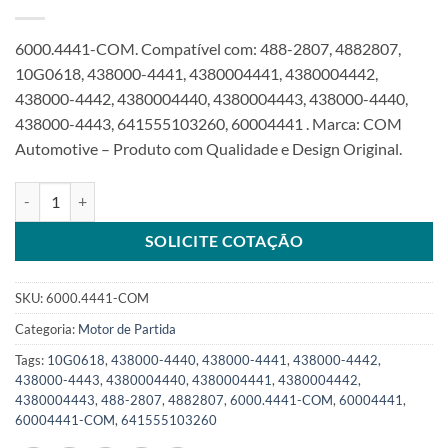
6000.4441-COM. Compatível com: 488-2807, 4882807,
10G0618, 438000-4441, 4380004441, 4380004442,
438000-4442, 4380004440, 4380004443, 438000-4440,
438000-4443, 641555103260, 60004441 . Marca: COM
Automotive – Produto com Qualidade e Design Original.
Motor de Partida 24V 10T 4.8Kw compatível com 4380004441 para 
SOLICITE COTAÇÃO
SKU:
6000.4441-COM
Categoria:
Motor de Partida
Tags:
10G0618
,
438000-4440
,
438000-4441
,
438000-4442
,
438000-4443
,
4380004440
,
4380004441
,
4380004442
,
4380004443
,
488-2807
,
4882807
,
6000.4441-COM
,
60004441
,
60004441-COM
,
641555103260