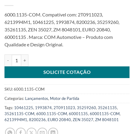
6000.1135-COM. Compatível com: 2T0911023,
6213994M1, 10461225, 1993874, 8200236, 35259260,
35261135, ZEN 35027, ZM 8048101, EURO 20840,
60001135 . Marca: COM Automotive – Produto com
Qualidade e Design Original.
Motor de partida 12V 12T 4,0Kw compatível com 35261135 para Fo
SOLICITE COTAÇÃO
SKU:
6000.1135-COM
Categorias:
Lançamentos
,
Motor de Partida
Tags:
10461225
,
1993874
,
2T0911023
,
35259260
,
35261135
,
35261135-COM
,
6000.1135-COM
,
60001135
,
60001135-COM
,
6213994M1
,
8200236
,
EURO 20840
,
ZEN 35027
,
ZM 8048101