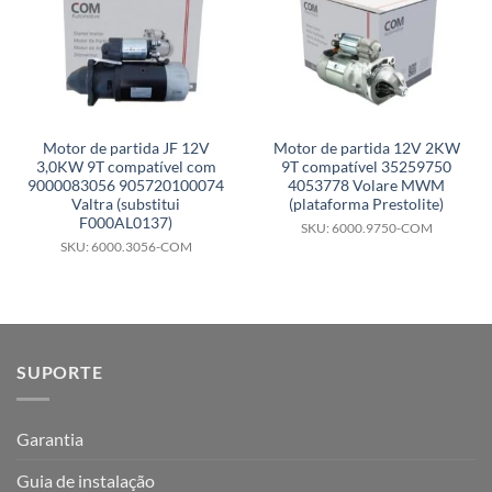
Motor de partida JF 12V
Motor de partida 12V 2KW
3,0KW 9T compatível com
9T compatível 35259750
9000083056 905720100074
4053778 Volare MWM
Valtra (substitui
(plataforma Prestolite)
F000AL0137)
SKU: 6000.9750-COM
SKU: 6000.3056-COM
SUPORTE
Garantia
Guia de instalação