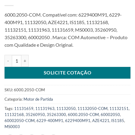
6000.2050-COM. Compatível com: 6229400M91, 6229-
400M91, 11132050, AZE4221, IS1185, 11132168,
11132151, 11131963, 11131659, MS0003, 35260950,
35263300, 60002050 . Marca: COM Automotive – Produto
com Qualidade e Design Original.
Motor de Partida 12V 10T 3,2Kw compatível com MS0003 11132050
SOLICITE COTAÇÃO
SKU:
6000.2050-COM
Categoria:
Motor de Partida
Tags:
11131659
,
11131963
,
11132050
,
11132050-COM
,
11132151
,
11132168
,
35260950
,
35263300
,
6000.2050-COM
,
60002050
,
60002050-COM
,
6229-400M91
,
6229400M91
,
AZE4221
,
IS1185
,
MS0003