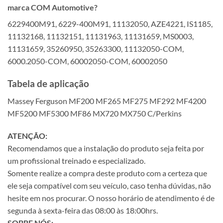
marca COM Automotive?
6229400M91, 6229-400M91, 11132050, AZE4221, IS1185,
11132168, 11132151, 11131963, 11131659, MS0003,
11131659, 35260950, 35263300, 11132050-COM,
6000.2050-COM, 60002050-COM, 60002050
Tabela de aplicação
Massey Ferguson MF200 MF265 MF275 MF292 MF4200
MF5200 MF5300 MF86 MX720 MX750 C/Perkins
ATENÇÃO:
Recomendamos que a instalação do produto seja feita por
um profissional treinado e especializado.
Somente realize a compra deste produto com a certeza que
ele seja compatível com seu veículo, caso tenha dúvidas, não
hesite em nos procurar. O nosso horário de atendimento é de
segunda à sexta-feira das 08:00 às 18:00hrs.
SOBRE NÓS: