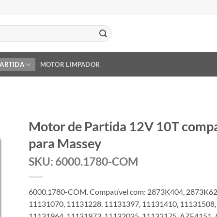
PARTIDA
MOTOR LIMPADOR
Motor de Partida 12V 10T comp
para Massey
SKU: 6000.1780-COM
6000.1780-COM. Compatível com: 2873K404, 2873K62
11131070, 11131228, 11131397, 11131410, 11131508,
11131964, 11131973, 11132035, 11132175, AZE4151,