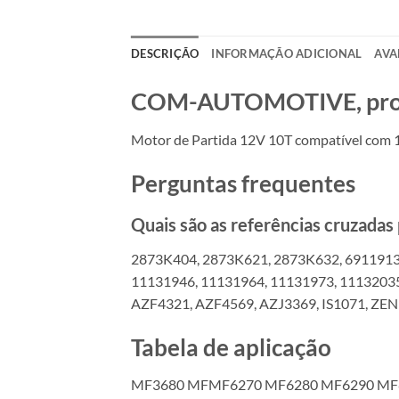
DESCRIÇÃO
INFORMAÇÃO ADICIONAL
AVA
COM-AUTOMOTIVE, produt
Motor de Partida 12V 10T compatível com
Perguntas frequentes
Quais são as referências cruzada
2873K404, 2873K621, 2873K632, 6911913,
11131946, 11131964, 11131973, 1113203
AZF4321, AZF4569, AZJ3369, IS1071, Z
Tabela de aplicação
MF3680 MFMF6270 MF6280 MF6290 MF8