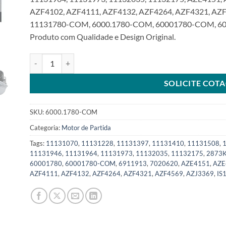
AZF4102, AZF4111, AZF4132, AZF4264, AZF4321, AZF4
11131780-COM, 6000.1780-COM, 60001780-COM, 600
Produto com Qualidade e Design Original.
Motor de Partida 12V 10T compatível com 11131780 para M
SOLICITE COT
SKU:
6000.1780-COM
Categoria:
Motor de Partida
Tags:
11131070
,
11131228
,
11131397
,
11131410
,
11131508
,
11131946
,
11131964
,
11131973
,
11132035
,
11132175
,
2873
60001780
,
60001780-COM
,
6911913
,
7020620
,
AZE4151
,
AZE
AZF4111
,
AZF4132
,
AZF4264
,
AZF4321
,
AZF4569
,
AZJ3369
,
IS