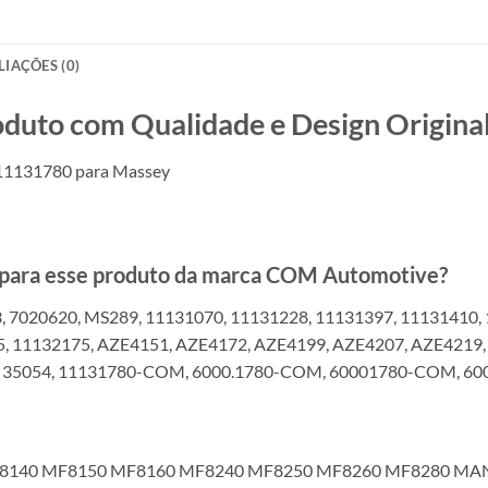
LIAÇÕES (0)
o com Qualidade e Design Original
 11131780 para Massey
s para esse produto da marca COM Automotive?
 7020620, MS289, 11131070, 11131228, 11131397, 11131410, 
5, 11132175, AZE4151, AZE4172, AZE4199, AZE4207, AZE4219,
EN 35054, 11131780-COM, 6000.1780-COM, 60001780-COM, 60
140 MF8150 MF8160 MF8240 MF8250 MF8260 MF8280 MAN