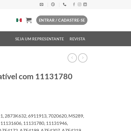
ENTRAR / CADASTRE-SE
SEJA UM REPRESENTANTE
REVISTA
atível com 11131780
1, 2873K632, 6911913, 7020620, MS289,
 11131606, 11131780, 11131946,
 AZE4172, AZE4199, AZE4207, AZE4219,