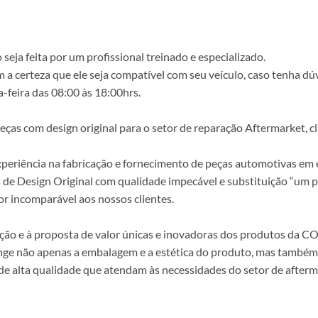
ja feita por um profissional treinado e especializado.
a certeza que ele seja compatível com seu veículo, caso tenha dú
-feira das 08:00 às 18:00hrs.
s com design original para o setor de reparação Aftermarket, clie
periência na fabricação e fornecimento de peças automotivas em e
s de Design Original com qualidade impecável e substituição “um p
r incomparável aos nossos clientes.
epção e à proposta de valor únicas e inovadoras dos produtos da
ange não apenas a embalagem e a estética do produto, mas também a
alta qualidade que atendam às necessidades do setor de afterma