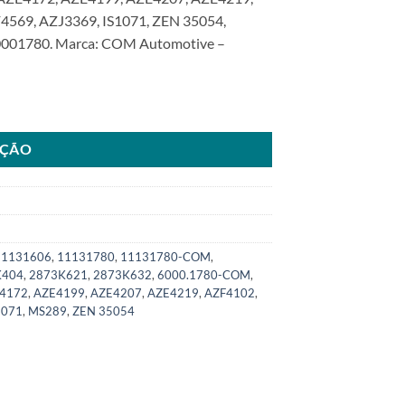
569, AZJ3369, IS1071, ZEN 35054,
01780. Marca: COM Automotive –
asseySKU: 6000.1780-COM quantidade
AÇÃO
11131606
,
11131780
,
11131780-COM
,
K404
,
2873K621
,
2873K632
,
6000.1780-COM
,
4172
,
AZE4199
,
AZE4207
,
AZE4219
,
AZF4102
,
1071
,
MS289
,
ZEN 35054