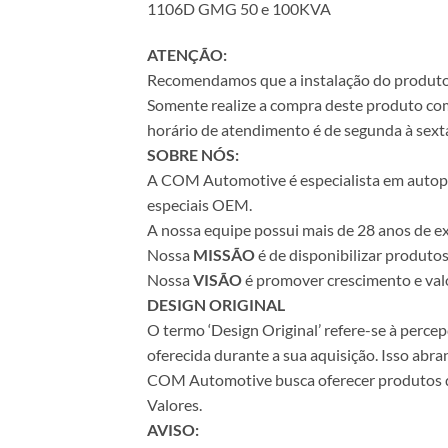
1106D GMG 50 e 100KVA
ATENÇÃO:
Recomendamos que a instalação do produto se
Somente realize a compra deste produto com 
horário de atendimento é de segunda à sexta
SOBRE NÓS:
A COM Automotive é especialista em autopeça
especiais OEM.
A nossa equipe possui mais de 28 anos de ex
Nossa
MISSÃO
é de disponibilizar produto
Nossa
VISÃO
é promover crescimento e valo
DESIGN ORIGINAL
O termo ‘Design Original’ refere-se à perc
oferecida durante a sua aquisição. Isso abr
COM Automotive busca oferecer produtos de 
Valores.
AVISO: