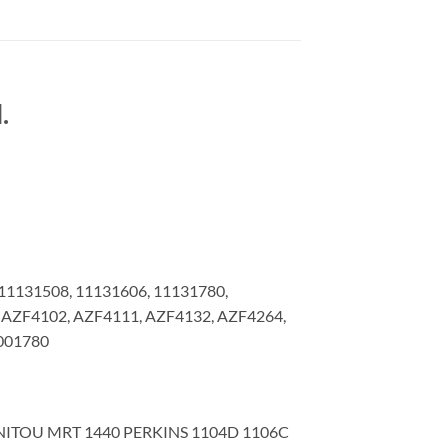
.
11131508, 11131606, 11131780,
 AZF4102, AZF4111, AZF4132, AZF4264,
001780
ITOU MRT 1440 PERKINS 1104D 1106C