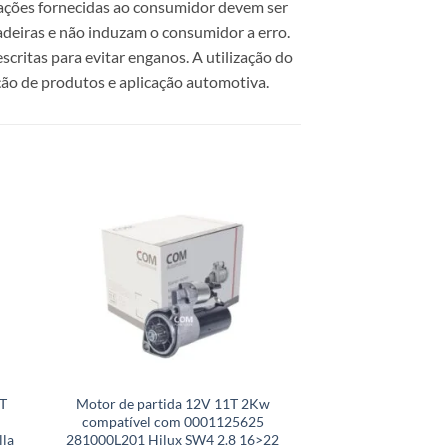
mações fornecidas ao consumidor devem ser
dadeiras e não induzam o consumidor a erro.
scritas para evitar enganos. A utilização do
ão de produtos e aplicação automotiva.
T
Motor de partida 12V 11T 2Kw
Motor de partida 
compatível com 0001125625
compatível 
la
281000L201 Hilux SW4 2.8 16>22
A0031511301 e