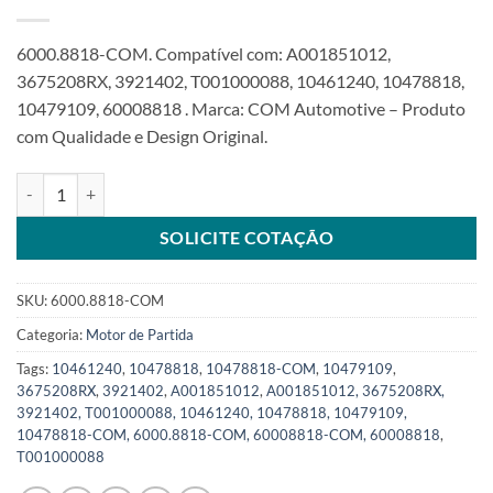
6000.8818-COM. Compatível com: A001851012,
3675208RX, 3921402, T001000088, 10461240, 10478818,
10479109, 60008818 . Marca: COM Automotive – Produto
com Qualidade e Design Original.
Motor de partida 12V 12T 4,5KW compatível com 10478818 38Serie
SOLICITE COTAÇÃO
SKU:
6000.8818-COM
Categoria:
Motor de Partida
Tags:
10461240
,
10478818
,
10478818-COM
,
10479109
,
3675208RX
,
3921402
,
A001851012
,
A001851012, 3675208RX,
3921402, T001000088, 10461240, 10478818, 10479109,
10478818-COM, 6000.8818-COM, 60008818-COM, 60008818
,
T001000088