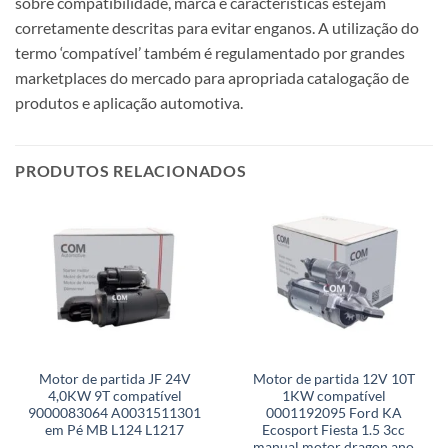
sobre compatibilidade, marca e características estejam
corretamente descritas para evitar enganos. A utilização do
termo ‘compatível’ também é regulamentado por grandes
marketplaces do mercado para apropriada catalogação de
produtos e aplicação automotiva.
PRODUTOS RELACIONADOS
Motor de partida JF 24V
Motor de partida 12V 10T
4,0KW 9T compatível
1KW compatível
9000083064 A0031511301
0001192095 Ford KA
em Pé MB L124 L1217
Ecosport Fiesta 1.5 3cc
manual motor dragon ano