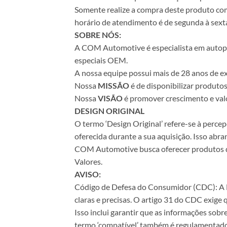
Somente realize a compra deste produto com 
horário de atendimento é de segunda à sexta
SOBRE NÓS:
A COM Automotive é especialista em autopeça
especiais OEM.
A nossa equipe possui mais de 28 anos de ex
Nossa
MISSÃO
é de disponibilizar produto
Nossa
VISÃO
é promover crescimento e valo
DESIGN ORIGINAL
O termo ‘Design Original’ refere-se à perc
oferecida durante a sua aquisição. Isso abr
COM Automotive busca oferecer produtos de 
Valores.
AVISO:
Código de Defesa do Consumidor (CDC): A Le
claras e precisas. O artigo 31 do CDC exige
Isso inclui garantir que as informações sobr
termo ‘compatível’ também é regulamentado