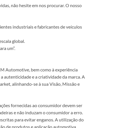
vidas, não hesite em nos procurar. O nosso
ntes industriais e fabricantes de veículos
scala global.
ara um”.
 COM Automotive, bem como à experiência
 autenticidade e a criatividade da marca. A
rket, alinhando-se à sua Visão, Missão e
mações fornecidas ao consumidor devem ser
dadeiras e não induzam o consumidor a erro.
scritas para evitar enganos. A utilização do
ão de produtos e aplicação automotiva.