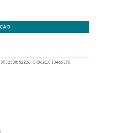
GM Kodiak 96 ano96>xxSKU: 6000.5375-COM quantidade
AÇÃO
15052338, S2226, 'SR8621X, 10465375,
.