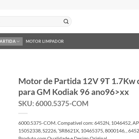
PARTIDA
MOTOR LIMPADOR
Motor de Partida 12V 9T 1.7Kw
para GM Kodiak 96 ano96>xx
SKU: 6000.5375-COM
6000.5375-COM. Compatível com: 6452N, 1046452, AP
15052338, S2226, ‘SR8621X, 10465375, 8000146, , 645
Produto com Qualidade e Design Original.