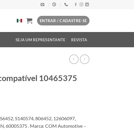
ENTRAR / CADASTRE-SE
SEJA UM REPRESENTANTE
REVISTA
 compatível 10465375
S6452, S140574, 806452, 12606097,
2N, 60005375 . Marca: COM Automotive –