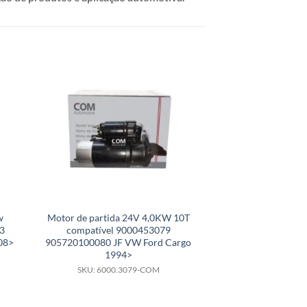
w
Motor de partida 24V 4,0KW 10T
Motor de parti
3
compatível 9000453079
compatível F000
08>
905720100080 JF VW Ford Cargo
809 81
1994>
SKU: 6000.
SKU: 6000.3079-COM