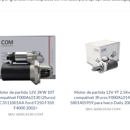
otor de partida 12V 2KW 10T
Motor de partida 12V 9T 2,5K
mpatível F000AL0130 (2furos)
compatível 3Furos F000AL014
C3511001AA Ford F250 F350
5801405959 para Iveco Daily 20
F4000 2002>
SKU: 6000.0143-COM
SKU: 6000.0130-COM