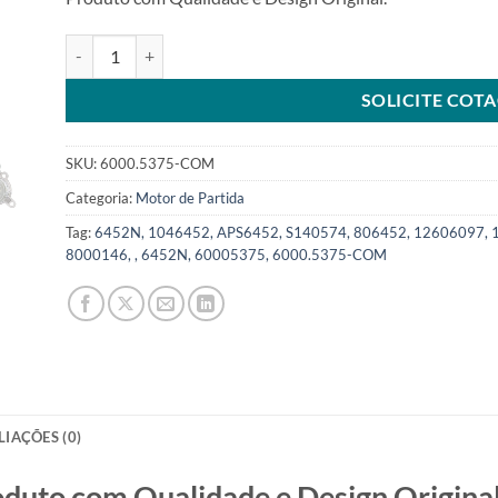
Motor de Partida 12V 9T 1.7Kw compatível 10465375 para 
SOLICITE COT
SKU:
6000.5375-COM
Categoria:
Motor de Partida
Tag:
6452N, 1046452, APS6452, S140574, 806452, 12606097, 
8000146, , 6452N, 60005375, 6000.5375-COM
LIAÇÕES (0)
o com Qualidade e Design Original