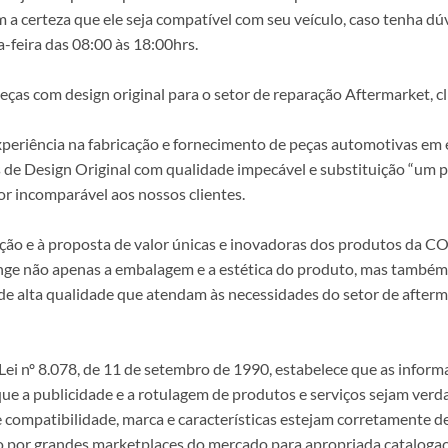
a certeza que ele seja compatível com seu veículo, caso tenha dú
-feira das 08:00 às 18:00hrs.
s com design original para o setor de reparação Aftermarket, clie
periência na fabricação e fornecimento de peças automotivas em e
s de Design Original com qualidade impecável e substituição “um p
r incomparável aos nossos clientes.
epção e à proposta de valor únicas e inovadoras dos produtos da
ange não apenas a embalagem e a estética do produto, mas também a
alta qualidade que atendam às necessidades do setor de afterma
i nº 8.078, de 11 de setembro de 1990, estabelece que as infor
 que a publicidade e a rotulagem de produtos e serviços sejam ver
e compatibilidade, marca e características estejam corretamente de
 por grandes marketplaces do mercado para apropriada catalogaç