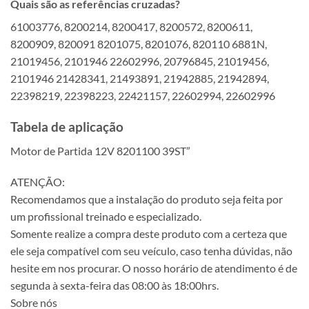
Quais são as referências cruzadas?
61003776, 8200214, 8200417, 8200572, 8200611,
8200909, 820091 8201075, 8201076, 820110 6881N,
21019456, 2101946 22602996, 20796845, 21019456,
2101946 21428341, 21493891, 21942885, 21942894,
22398219, 22398223, 22421157, 22602994, 22602996
Tabela de aplicação
Motor de Partida 12V 8201100 39ST”
ATENÇÃO:
Recomendamos que a instalação do produto seja feita por
um profissional treinado e especializado.
Somente realize a compra deste produto com a certeza que
ele seja compatível com seu veículo, caso tenha dúvidas, não
hesite em nos procurar. O nosso horário de atendimento é de
segunda à sexta-feira das 08:00 às 18:00hrs.
Sobre nós