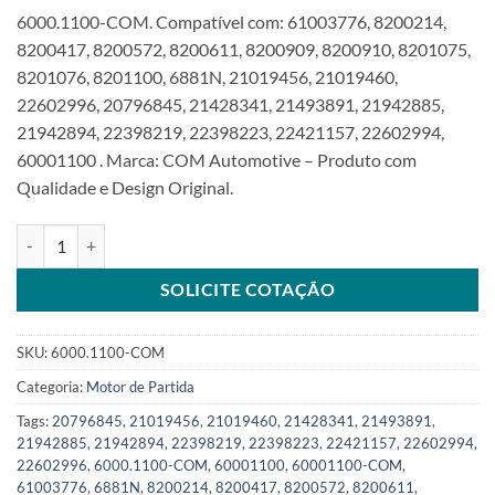
6000.1100-COM. Compatível com: 61003776, 8200214,
8200417, 8200572, 8200611, 8200909, 8200910, 8201075,
8201076, 8201100, 6881N, 21019456, 21019460,
22602996, 20796845, 21428341, 21493891, 21942885,
21942894, 22398219, 22398223, 22421157, 22602994,
60001100 . Marca: COM Automotive – Produto com
Qualidade e Design Original.
Motor de Partida 12V compatível 8201100 39STSKU: 6000.1100-CO
SOLICITE COTAÇÃO
SKU:
6000.1100-COM
Categoria:
Motor de Partida
Tags:
20796845
,
21019456
,
21019460
,
21428341
,
21493891
,
21942885
,
21942894
,
22398219
,
22398223
,
22421157
,
22602994
,
22602996
,
6000.1100-COM
,
60001100
,
60001100-COM
,
61003776
,
6881N
,
8200214
,
8200417
,
8200572
,
8200611
,