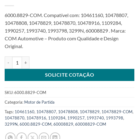
6000.8829-COM. Compatível com: 10461160, 10478807,
10478808, 10478829, 10478870, 10478916, 1109284,
1990257, 1993740, 1993798, 3299N, 60008829 . Marca:
COM Automotive – Produto com Qualidade e Design
Original.
Motor de Partida 64V 11T 10,5Kw compatível 10478829 50ST para 
SOLICITE COTAÇÃO
SKU:
6000.8829-COM
Categoria:
Motor de Partida
Tags:
10461160
,
10478807
,
10478808
,
10478829
,
10478829-COM
,
10478870
,
10478916
,
1109284
,
1990257
,
1993740
,
1993798
,
3299N
,
6000.8829-COM
,
60008829
,
60008829-COM