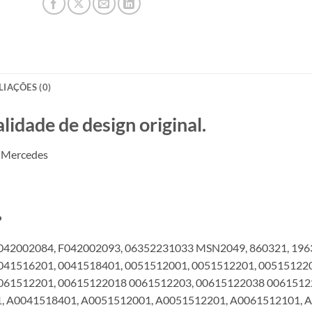
LIAÇÕES (0)
ade de design original.
 Mercedes
?
042002084, F042002093, 06352231033 MSN2049, 860321, 196
041516201, 0041518401, 0051512001, 0051512201, 00515122
0061512201, 00615122018 0061512203, 00615122038 0061512
, A0041518401, A0051512001, A0051512201, A0061512101, 