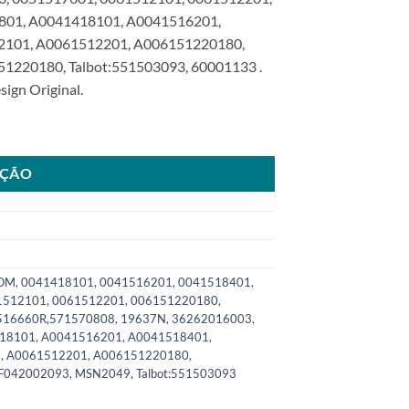
801, A0041418101, A0041516201,
2101, A0061512201, A006151220180,
220180, Talbot:551503093, 60001133 .
ign Original.
edesSKU: 6000.1133-COM quantidade
AÇÃO
COM
,
0041418101
,
0041516201
,
0041518401
,
1512101
,
0061512201
,
006151220180
,
516660R,571570808
,
19637N
,
36262016003
,
18101
,
A0041516201
,
A0041518401
,
1
,
A0061512201
,
A006151220180
,
F042002093
,
MSN2049
,
Talbot:551503093