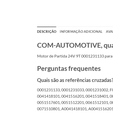
DESCRIÇÃO
INFORMAÇÃO ADICIONAL
AVA
COM-AUTOMOTIVE, qualid
Motor de Partida 24V 9T 0001231133 para
Perguntas frequentes
Quais são as referências cruzadas
0001231133, 0001231033, 0001231002, F
0041418101, 0041516201, 0041518401, 0
0051517601, 0051512201, 0061512101, 
0071510801, A0041418101, A0041516201