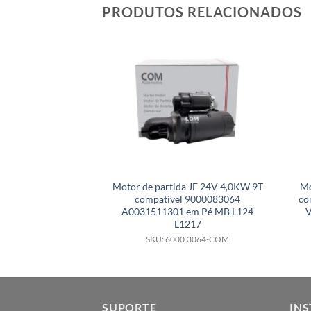
PRODUTOS RELACIONADOS
Motor de partida JF 24V 4,0KW 9T
Mo
compatível 9000083064
co
A0031511301 em Pé MB L124
V
L1217
SKU: 6000.3064-COM
SUPORTE
INS