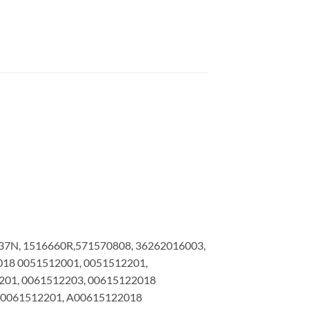
37N, 1516660R,571570808, 36262016003,
018 0051512001, 0051512201,
201, 0061512203, 00615122018
A0061512201, A00615122018