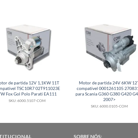
tor de partida 12V 1,1KW 11T
Motor de partida 24V 6KW 12
mpatível TSC10R7 02T911023E
compatível 0001261105 27083
W Fox Gol Polo Parati EA111
para Scania G360 G380 G420 G
2007>
SKU: 6000.5107-COM
SKU: 6000.0105-COM
TITUCIONAL
SOBRE NÓS: