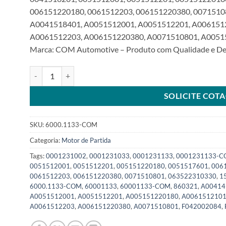
006151220180, 0061512203, 006151220380, 0071510
A0041518401, A0051512001, A0051512201, A006151
A0061512203, A006151220380, A0071510801, A005151
Marca: COM Automotive – Produto com Qualidade e Des
Motor de Partida 24V 9T compatível 0001231133 para Merc
SOLICITE COT
SKU:
6000.1133-COM
Categoria:
Motor de Partida
Tags:
0001231002
,
0001231033
,
0001231133
,
0001231133-
0051512001
,
0051512201
,
005151220180
,
0051517601
,
006
0061512203
,
006151220380
,
0071510801
,
063522310330
,
1
6000.1133-COM
,
60001133
,
60001133-COM
,
860321
,
A00414
A0051512001
,
A0051512201
,
A005151220180
,
A006151210
A0061512203
,
A006151220380
,
A0071510801
,
F042002084
,