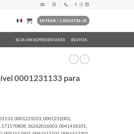
ENTRAR / CADASTRE-SE
SEJA UM REPRESENTANTE
REVISTA
tível 0001231133 para
31133, 0001231033, 0001231002,
, 571570808, 36262016003, 0041418101,
, 0051517601, 0061512101, 0061512201,