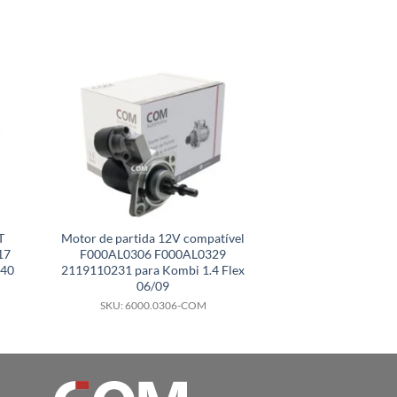
T
Motor de partida 12V compatível
Motor de partid
17
F000AL0306 F000AL0329
compatível 
440
2119110231 para Kombi 1.4 Flex
0001260032 RE526
06/09
6090 
SKU: 6000.0306-COM
SKU: 6000.