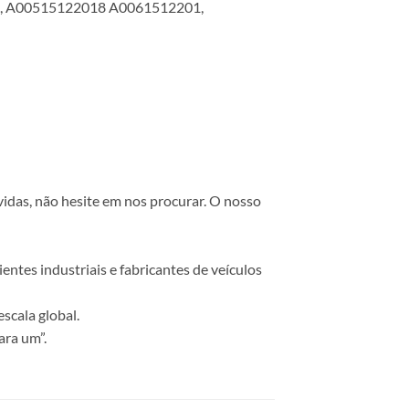
, A00515122018 A0061512201,
vidas, não hesite em nos procurar. O nosso
ntes industriais e fabricantes de veículos
scala global.
ara um”.