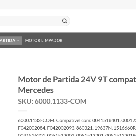
PARTIDA
MOTOR LIMPADOR
Motor de Partida 24V 9T compa
Mercedes
SKU: 6000.1133-COM
6000.1133-COM. Compatível com: 0041518401, 00012
F042002084, F042002093, 860321, 19637N, 1516660R
0041516201, 0051512001, 0051512201, 005151220180