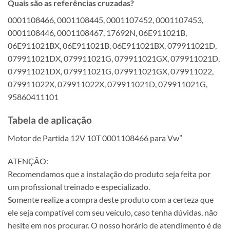
Quais são as referências cruzadas?
0001108466, 0001108445, 0001107452, 0001107453,
0001108446, 0001108467, 17692N, 06E911021B,
06E911021BX, 06E911021B, 06E911021BX, 079911021D,
079911021DX, 079911021G, 079911021GX, 079911021D,
079911021DX, 079911021G, 079911021GX, 079911022,
079911022X, 079911022X, 079911021D, 079911021G,
95860411101
Tabela de aplicação
Motor de Partida 12V 10T 0001108466 para Vw”
ATENÇÃO:
Recomendamos que a instalação do produto seja feita por
um profissional treinado e especializado.
Somente realize a compra deste produto com a certeza que
ele seja compatível com seu veículo, caso tenha dúvidas, não
hesite em nos procurar. O nosso horário de atendimento é de