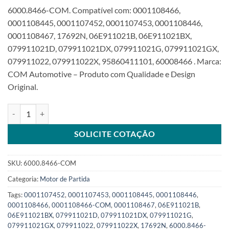
6000.8466-COM. Compatível com: 0001108466,
0001108445, 0001107452, 0001107453, 0001108446,
0001108467, 17692N, 06E911021B, 06E911021BX,
079911021D, 079911021DX, 079911021G, 079911021GX,
079911022, 079911022X, 95860411101, 60008466 . Marca:
COM Automotive – Produto com Qualidade e Design
Original.
Motor de Partida 12V 10T compatível 0001108466 para VwSKU: 60
SOLICITE COTAÇÃO
SKU:
6000.8466-COM
Categoria:
Motor de Partida
Tags:
0001107452
,
0001107453
,
0001108445
,
0001108446
,
0001108466
,
0001108466-COM
,
0001108467
,
06E911021B
,
06E911021BX
,
079911021D
,
079911021DX
,
079911021G
,
079911021GX
,
079911022
,
079911022X
,
17692N
,
6000.8466-