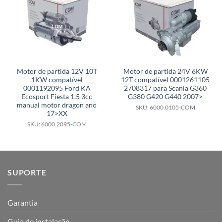
Motor de partida 12V 10T
Motor de partida 24V 6KW
1KW compatível
12T compatível 0001261105
0001192095 Ford KA
2708317 para Scania G360
Ecosport Fiesta 1.5 3cc
G380 G420 G440 2007>
manual motor dragon ano
SKU: 6000.0105-COM
17>XX
SKU: 6000.2095-COM
SUPORTE
Garantia
Guia de instalação