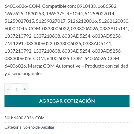
6400.6026-COM. Compatible con: 0910433, 1686582,
1697625, 1830253, 1865375, RE1044, 51259027014,
51259027015, 51259027017, 51262120016, 51262120030,
6000.1045-COM, 0333006022, 0333006026, 0333AD5141,
1337210792, 1337210808, 6033AD5254, 6033AD5256,
ZM 1291, 0333006022, 0333006026, 0333AD5141,
1337210792, 1337210808, 6033AD5254, 6033AD5256,
0333006026-COM, 6400.6026-COM, 64006026-COM,
64006026. Marca: COM Automotive – Producto con calidad
y diseño originales.
Solenoide Auxiliar de 24 V compatible con 0333006026 para Bosch
AGREGAR COTIZACIÓN
SKU:
6400.6026-COM
Categoría:
Solenoide-Auxiliar