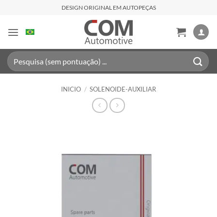
Saltar
DESIGN ORIGINAL EM AUTOPEÇAS
al
contenido
Buscar
por:
INICIO
/
SOLENOIDE-AUXILIAR