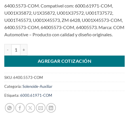
6400.5573-COM. Compatível com: 6000.61971-COM,
U001X35872, U1X35872, U001X37572, U001T37572,
U001T45573, U001X45573, ZM 6428, U001X45573-COM,
6400.5573-COM, 64005573-COM, 64005573. Marca: COM
Automotive – Producto con calidad y diseño originales.
Solenoide Auxiliar 24V comptible con U001X45573 para M009T619
AGREGAR COTIZACIÓN
SKU:
6400.5573-COM
Categoría:
Solenoide-Auxiliar
Etiqueta:
6000.61971-COM