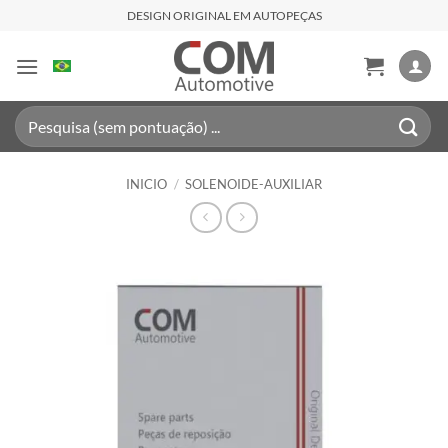
Saltar
DESIGN ORIGINAL EM AUTOPEÇAS
al
contenido
Buscar
por:
INICIO
/
SOLENOIDE-AUXILIAR