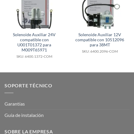
Solenoide Auxiliar 24V
Solenoide Auxiliar 12V
compatible con
compatible con 10512096
U001T01372 para
para 38MT
M009T65971
SKU: 6400.2096-COM
SKU: 6400.1372-COM
SOPORTE TÉCNICO
Garantías
Guía de instalación
SOBRE LA EMPRESA