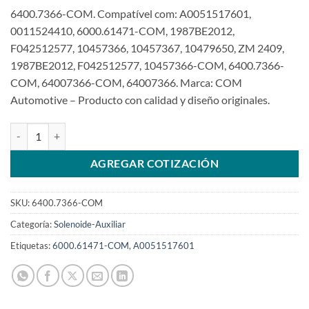
6400.7366-COM. Compatível com: A0051517601,
0011524410, 6000.61471-COM, 1987BE2012,
F042512577, 10457366, 10457367, 10479650, ZM 2409,
1987BE2012, F042512577, 10457366-COM, 6400.7366-
COM, 64007366-COM, 64007366. Marca: COM
Automotive – Producto con calidad y diseño originales.
Solenoide Auxiliar 24V compatible con 10457366 para 28MTSKU: 6
AGREGAR COTIZACIÓN
SKU:
6400.7366-COM
Categoría:
Solenoide-Auxiliar
Etiquetas:
6000.61471-COM
,
A0051517601