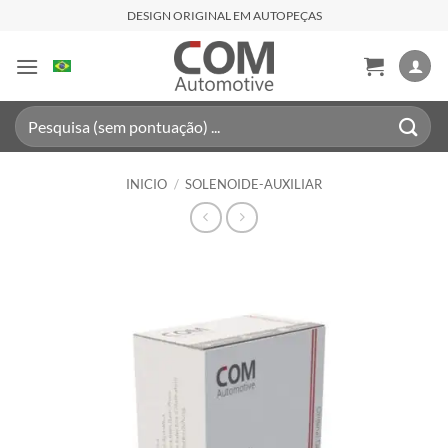
Saltar
DESIGN ORIGINAL EM AUTOPEÇAS
al
contenido
Buscar
por:
INICIO
/
SOLENOIDE-AUXILIAR