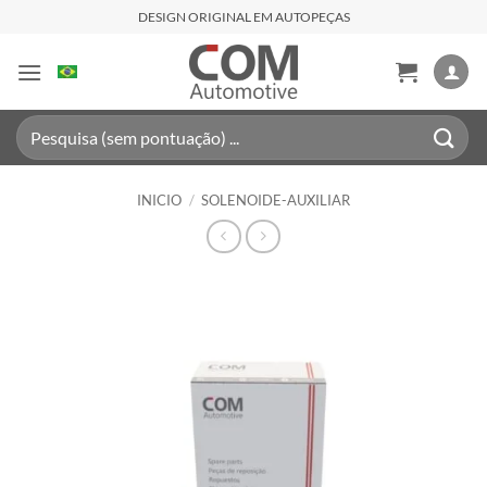
Saltar
DESIGN ORIGINAL EM AUTOPEÇAS
al
contenido
Buscar
por:
INICIO
/
SOLENOIDE-AUXILIAR