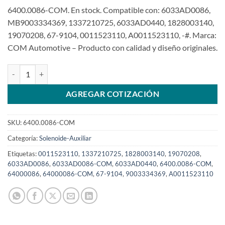
6400.0086-COM. En stock. Compatible con: 6033AD0086,
MB9003334369, 1337210725, 6033AD0440, 1828003140,
19070208, 67-9104, 0011523110, A0011523110, -#. Marca:
COM Automotive – Producto con calidad y diseño originales.
Relé Auxiliar 24V compatible 6033AD0086SKU: 6400.0086-COM can
AGREGAR COTIZACIÓN
SKU:
6400.0086-COM
Categoría:
Solenoide-Auxiliar
Etiquetas:
0011523110
,
1337210725
,
1828003140
,
19070208
,
6033AD0086
,
6033AD0086-COM
,
6033AD0440
,
6400.0086-COM
,
64000086
,
64000086-COM
,
67-9104
,
9003334369
,
A0011523110