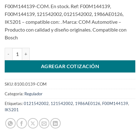
F00M144139-COM. En stock. Ref: F00M144139,
F00M144139, 121542002, 0121542002, 1986AE0126,
IK5201 – compatible con: . Marca: COM Automotive –
Producto con calidad y diseño originales. Compatible con
Bosch
Regulador F00M144139 14V 90-120A Dodge Mercedes BRV MFR PA
AGREGAR COTIZACIÓN
SKU:
8100.0139-COM
Categoría:
Regulador
Etiquetas:
0121542002
,
121542002
,
1986AE0126
,
F00M144139
,
IK5201