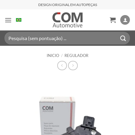
Saltar
DESIGN ORIGINAL EM AUTOPEÇAS
al
contenido
Buscar
por:
INICIO
/
REGULADOR