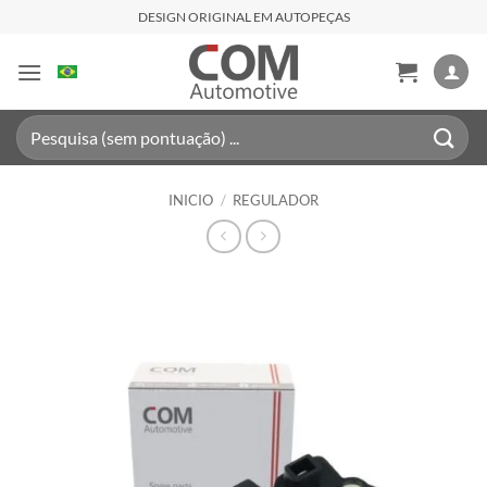
Saltar
DESIGN ORIGINAL EM AUTOPEÇAS
al
contenido
Buscar
por:
INICIO
/
REGULADOR