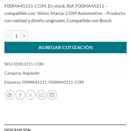
F00MA45211-COM. En stock. Ref: F00MA45211 –
compatible con: Volvo. Marca: COM Automotive – Producto
con calidad y diseño originales. Compatible con Bosch
Regulador de F00MA45211 de 14V para Volvo S60 S80 99>01SKU: 8
AGREGAR COTIZACIÓN
SKU:
8100.0211-COM
Categoría:
Regulador
Etiquetas:
F00MA45211
,
F00MA45211-COM
DESCRIPCIÓN