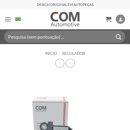
Saltar
DESIGN ORIGINAL EM AUTOPEÇAS
al
contenido
Buscar
por:
INICIO
/
REGULADOR