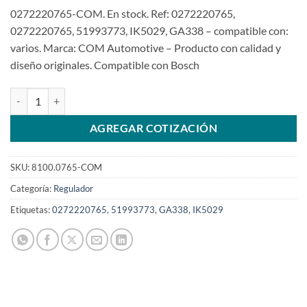
0272220765-COM. En stock. Ref: 0272220765,
0272220765, 51993773, IK5029, GA338 – compatible con:
varios. Marca: COM Automotive – Producto con calidad y
diseño originales. Compatible con Bosch
Regulador 14V 0272220765 Fiat Toro 1.8 2.0 JEEP RenegadeSKU: 8
AGREGAR COTIZACIÓN
SKU:
8100.0765-COM
Categoría:
Regulador
Etiquetas:
0272220765
,
51993773
,
GA338
,
IK5029