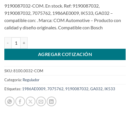
9190087032-COM. En stock. Ref: 9190087032,
9190087032, 7075762, 1986AE0009, IK533, GA032 –
compatible con: . Marca: COM Automotive – Producto con
calidad y diseño originales. Compatible con Bosch
Regulador 9190087032 14V 55A EE 14V3 MONOFUNCIÓN K1 VW Fi
AGREGAR COTIZACIÓN
SKU:
8100.0032-COM
Categoría:
Regulador
Etiquetas:
1986AE0009
,
7075762
,
9190087032
,
GA032
,
IK533