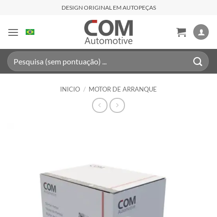
Saltar
DESIGN ORIGINAL EM AUTOPEÇAS
al
contenido
Buscar
por:
INICIO
/
MOTOR DE ARRANQUE