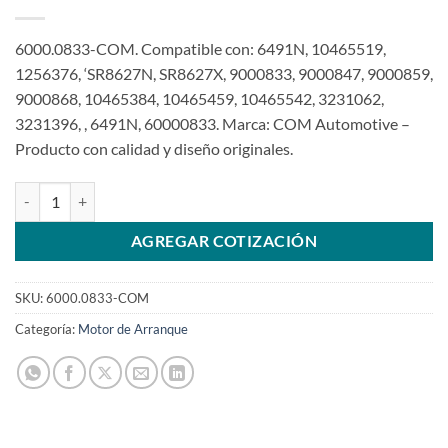
6000.0833-COM. Compatible con: 6491N, 10465519,
1256376, ‘SR8627N, SR8627X, 9000833, 9000847, 9000859,
9000868, 10465384, 10465459, 10465542, 3231062,
3231396, , 6491N, 60000833. Marca: COM Automotive –
Producto con calidad y diseño originales.
Motor de arranque compatible con 12V 9T 9000833 para CHE Ventu
AGREGAR COTIZACIÓN
SKU:
6000.0833-COM
Categoría:
Motor de Arranque