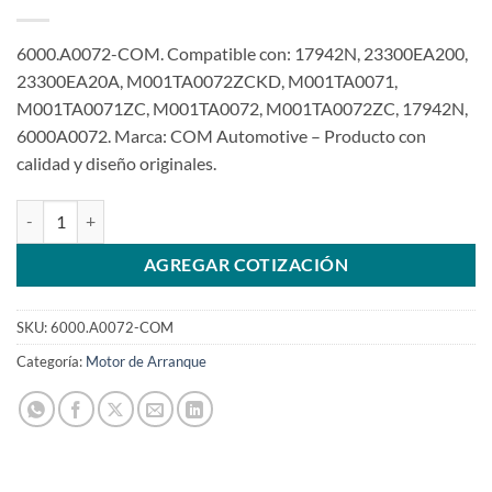
6000.A0072-COM. Compatible con: 17942N, 23300EA200,
23300EA20A, M001TA0072ZCKD, M001TA0071,
M001TA0071ZC, M001TA0072, M001TA0072ZC, 17942N,
6000A0072. Marca: COM Automotive – Producto con
calidad y diseño originales.
Motor de arranque compatible con M001TA0072 12V 13T para Nissa
AGREGAR COTIZACIÓN
SKU:
6000.A0072-COM
Categoría:
Motor de Arranque