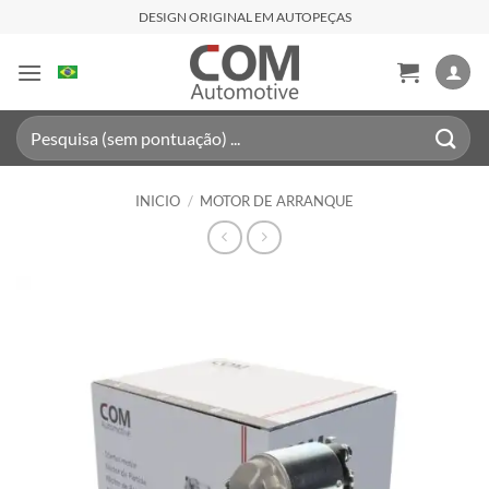
Saltar
DESIGN ORIGINAL EM AUTOPEÇAS
al
contenido
Buscar
por:
INICIO
/
MOTOR DE ARRANQUE