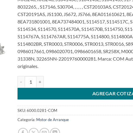
8032265, , S17146, S30704, , , , , , CST20103AS, CST2
CST20191AS, JS1100, JS672, JS766, 8EA011610621, 
8EA731801001, 8EA737484001, S114517, S114517C, S1
S114534, S114570, S114570A, S114570B, S114750, S11
S114767A, S114767AR, S114775A, S114800, S114800A,
S114802BR, STR0003, STR0006, STR0013, STR0016, S89
0986017661, 0986020701, 0986601658, SR258X, M000T
31338N, 32265NN-22019760000281. Marca: COM Automo
originales.
Motor de arranque compatible con 12V 8T M000T70281 para 
AGREGAR COTIZ
SKU:
6000.0281-COM
Categoría:
Motor de Arranque