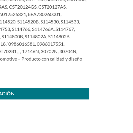
0124AS, CST20124GS, CST20127AS,
8EA012526321, 8EA730260001,
14520, S114520B, S114530, S114533,
4758, S114766, S114766A, S114767,
 S114800B, S114802A, S114802B,
18, ‘0986016581, 0986017551,
70281, , , 17146N, 30702N, 30704N,
tive – Producto con calidad y diseño
Nissan Tsuru 1.6L 95>06SKU: 6000.0281-COM cantidad
ACIÓN