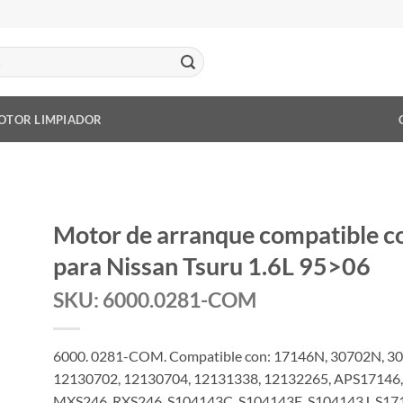
OTOR LIMPIADOR
Motor de arranque compatible
para Nissan Tsuru 1.6L 95>06
SKU: 6000.0281-COM
6000. 0281-COM. Compatible con: 17146N, 30702N, 3
12130702, 12130704, 12131338, 12132265, APS17146
MXS246, RXS246, S104143C, S104143E, S104143J, S171