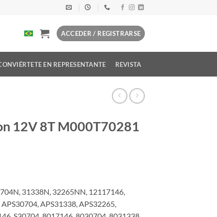
ACCEDER / REGISTRARSE
CONVIÉRTETE EN REPRESENTANTE
REVISTA
 con 12V 8T M000T70281
0704N, 31338N, 32265NN, 12117146,
, APS30704, APS31338, APS32265,
46, S30704, 8017146, 8030704, 8031338,