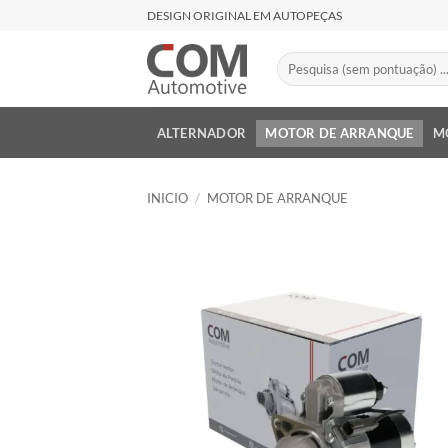
Saltar
DESIGN ORIGINAL EM AUTOPEÇAS
al
contenido
Buscar
por:
ALTERNADOR
MOTOR DE ARRANQUE
M
INICIO
/
MOTOR DE ARRANQUE