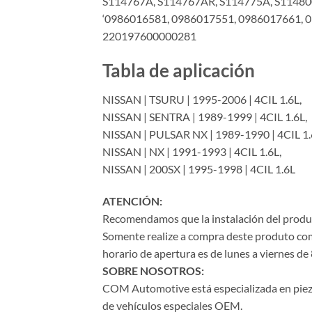
S114767A, S114767AR, S114775A, S114800
‘0986016581, 0986017551, 0986017661, 
220197600000281
Tabla de aplicación
NISSAN | TSURU | 1995-2006 | 4CIL 1.6L,
NISSAN | SENTRA | 1989-1999 | 4CIL 1.6L,
NISSAN | PULSAR NX | 1989-1990 | 4CIL 1.
NISSAN | NX | 1991-1993 | 4CIL 1.6L,
NISSAN | 200SX | 1995-1998 | 4CIL 1.6L
ATENCIÓN:
Recomendamos que la instalación del product
Somente realize a compra deste produto com 
horario de apertura es de lunes a viernes de 
SOBRE NOSOTROS:
COM Automotive está especializada en piezas 
de vehículos especiales OEM.