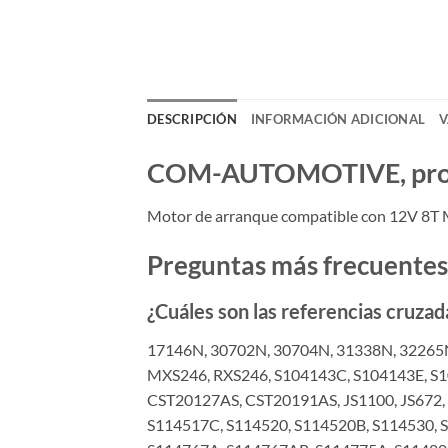
DESCRIPCIÓN
INFORMACIÓN ADICIONAL
V
COM-AUTOMOTIVE, produc
Motor de arranque compatible con 12V 8T
Preguntas más frecuentes
¿Cuáles son las referencias cruzad
17146N, 30702N, 30704N, 31338N, 32265
MXS246, RXS246, S104143C, S104143E, S1
CST20127AS, CST20191AS, JS1100, JS672
S114517C, S114520, S114520B, S114530, S