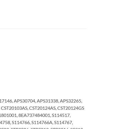
17146, APS30704, APS31338, APS32265,
65, CST20103AS, CST20124AS, CST20124GS
1801001, 8EA737484001, S114517,
4758, S114766, S114766A, S114767,