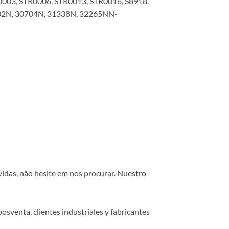
003, STR0006, STR0013, STR0016, S8918,
02N, 30704N, 31338N, 32265NN-
vidas, não hesite em nos procurar. Nuestro
osventa, clientes industriales y fabricantes