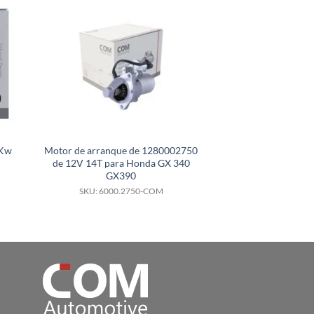
2Kw
Motor de arranque de 1280002750
Motor de arranq
de 12V 14T para Honda GX 340
M8T60071 motor 
GX390
elevadora Cate
SKU: 6000.2750-COM
SKU: 6000.