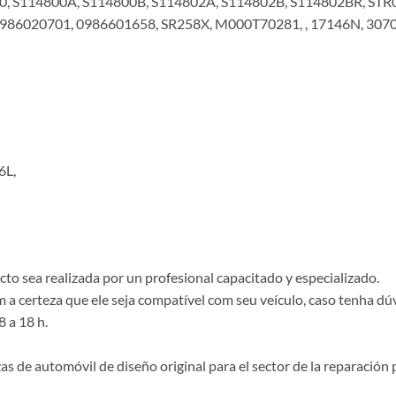
, S114800A, S114800B, S114802A, S114802B, S114802BR, STR0
0986020701, 0986601658, SR258X, M000T70281, , 17146N, 307
6L,
o sea realizada por un profesional capacitado y especializado.
a certeza que ele seja compatível com seu veículo, caso tenha dú
8 a 18 h.
de automóvil de diseño original para el sector de la reparación p