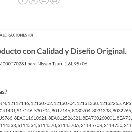
ALORACIONES (0)
to con Calidad y Diseño Original.
 M000T70281 para Nissan Tsuru 1.6L 95>06
as?
NN, 12117146, 12130702, 12130704, 12131338, 12132265, APS
04143J, S17146, S30704, 8017146, 8030704, 8031338, 80322
, JS766, 8EA011610621, 8EA012526321, 8EA730260001, 8EA73
114533, S114534, S114570, S114570A, S114570B, S114750, S11